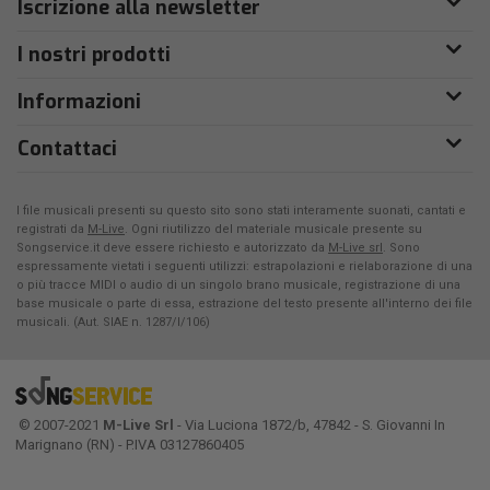
Iscrizione alla newsletter
I nostri prodotti
Informazioni
Contattaci
I file musicali presenti su questo sito sono stati interamente suonati, cantati e
registrati da
M-Live
. Ogni riutilizzo del materiale musicale presente su
Songservice.it deve essere richiesto e autorizzato da
M-Live srl
. Sono
espressamente vietati i seguenti utilizzi: estrapolazioni e rielaborazione di una
o più tracce MIDI o audio di un singolo brano musicale, registrazione di una
base musicale o parte di essa, estrazione del testo presente all'interno dei file
musicali. (Aut. SIAE n. 1287/I/106)
© 2007-2021
M-Live Srl
- Via Luciona 1872/b, 47842 - S. Giovanni In
Marignano (RN) - P.IVA 03127860405