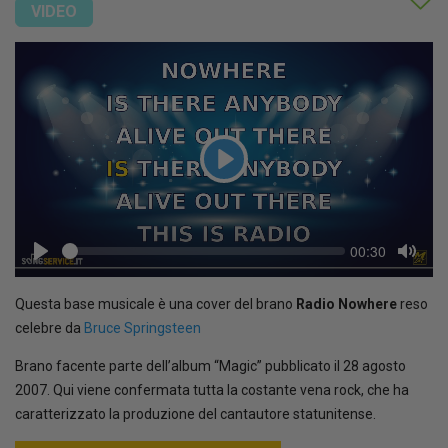
VIDEO
Play
Seek
Current
00:30
time
Play
Toggl
Mute
Questa base musicale è una cover del brano
Radio Nowhere
reso
celebre da
Bruce Springsteen
Brano facente parte dell’album “Magic” pubblicato il 28 agosto
2007. Qui viene confermata tutta la costante vena rock, che ha
caratterizzato la produzione del cantautore statunitense.