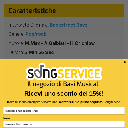
Caratteristiche
Interprete Originale:
Backstreet Boys
Genere:
Pop/rock
Autore:
M.Max - A.Galbiati - H.Crichlow
Durata:
3 Min 56 Sec
Segnatura:
4/4
BPM:
100
Tonalità:
LA
Harmonizer:
Sì
Ricevi uno sconto del 15%!
Testo:
Inglese
Inserisci la tua email per ricevere uno
sconto sul tuo primo acquisto
Songservice.
Accordi:
Si (*)
Email
Nome
(*) Solo con il formato di testo M-Live