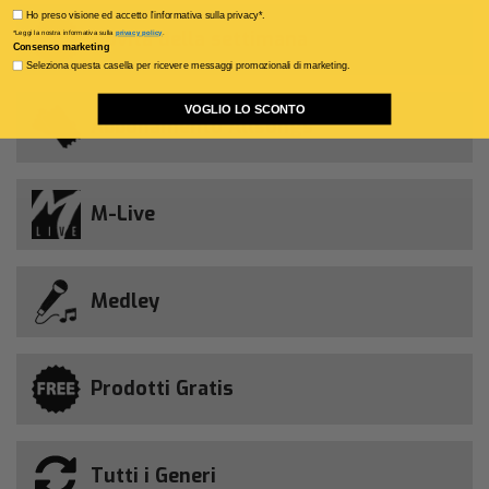
Privacy policy
Ho preso visione ed accetto l'informativa sulla privacy*.
Novità della settimana
*Leggi la nostra informativa sulla
privacy policy
.
Consenso marketing
Seleziona questa casella per ricevere messaggi promozionali di marketing.
VOGLIO LO SCONTO
Abbonamento Allsongs
M-Live
Medley
Prodotti Gratis
Tutti i Generi