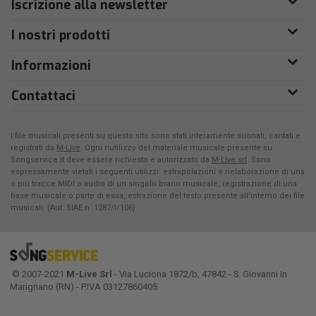
Iscrizione alla newsletter
I nostri prodotti
Informazioni
Contattaci
I file musicali presenti su questo sito sono stati interamente suonati, cantati e
registrati da
M-Live
. Ogni riutilizzo del materiale musicale presente su
Songservice.it deve essere richiesto e autorizzato da
M-Live srl
. Sono
espressamente vietati i seguenti utilizzi: estrapolazioni e rielaborazione di una
o più tracce MIDI o audio di un singolo brano musicale, registrazione di una
base musicale o parte di essa, estrazione del testo presente all'interno dei file
musicali. (Aut. SIAE n. 1287/I/106)
© 2007-2021
M-Live Srl
- Via Luciona 1872/b, 47842 - S. Giovanni In
Marignano (RN) - P.IVA 03127860405