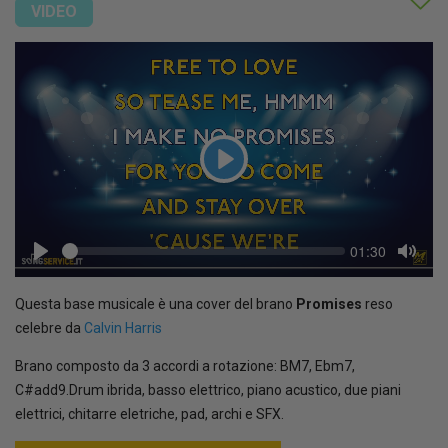
VIDEO
Play
Seek
Current
01:30
time
Play
Toggl
Mute
Questa base musicale è una cover del brano
Promises
reso
celebre da
Calvin Harris
Brano composto da 3 accordi a rotazione: BM7, Ebm7,
C#add9.Drum ibrida, basso elettrico, piano acustico, due piani
elettrici, chitarre eletriche, pad, archi e SFX.