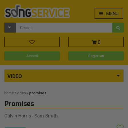
MENU
0
Accedi
Registrati
VIDEO
home
video
promises
Promises
Calvin Harris
Sam Smith
-