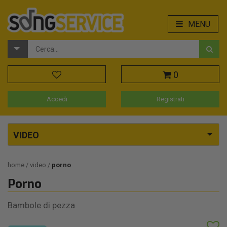
MENU
0
Accedi
Registrati
VIDEO
home
video
porno
Porno
Bambole di pezza