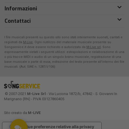
Informazioni
Contattaci
I file musicali presenti su questo sito sono stati interamente suonati, cantati e
registrati da
M-Live
. Ogni riutilizzo del materiale musicale presente su
Songservice.it deve essere richiesto e autorizzato da
M-Live srl
. Sono
espressamente vietati i seguenti utilizzi: estrapolazioni e rielaborazione di una
o più tracce MIDI o audio di un singolo brano musicale, registrazione di una
base musicale o parte di essa, estrazione del testo presente all'interno dei file
musicali. (Aut. SIAE n. 1287/I/106)
© 2007-2021
M-Live Srl
- Via Luciona 1872/b, 47842 - S. Giovanni In
Marignano (RN) - P.IVA 03127860405
Sito creato da
M-LIVE
Le tue preferenze relative alla privacy