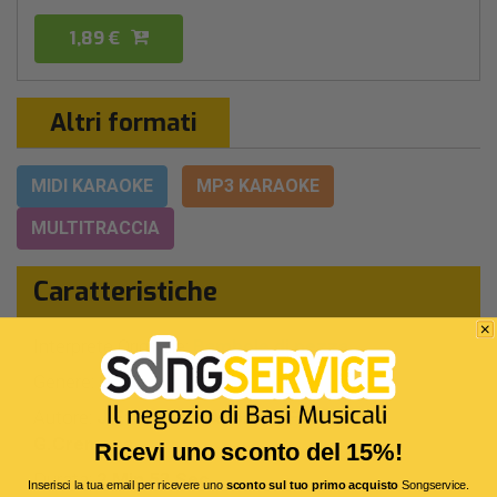
1,89 €
Altri formati
MIDI KARAOKE
MP3 KARAOKE
MULTITRACCIA
Caratteristiche
Interprete Originale:
Bambole di pezza
Genere:
Pop/rock Italiano
Autore:
J.Ettorre - F.Abbate - F.Mercuri -
G.Cremona
Ricevi uno sconto del 15%!
Durata:
2 Min 53 Sec
Inserisci la tua email per ricevere uno
sconto sul tuo primo acquisto
Songservice.