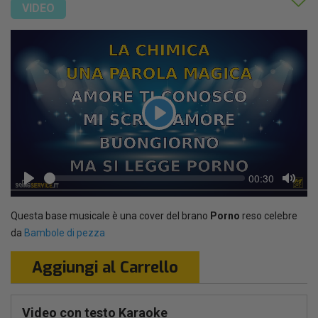
VIDEO
Play
Seek
Current
00:30
time
Play
Toggl
Mute
Questa base musicale è una cover del brano
Porno
reso celebre
da
Bambole di pezza
Aggiungi al Carrello
Video con testo Karaoke