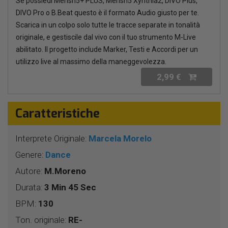
Se possiedi Merish5+ PLUS, Merish5 Xynthia2, DIVO Plus,
DIVO Pro o B.Beat questo è il formato Audio giusto per te.
Scarica in un colpo solo tutte le tracce separate in tonalità
originale, e gestiscile dal vivo con il tuo strumento M-Live
abilitato. Il progetto include Marker, Testi e Accordi per un
utilizzo live al massimo della maneggevolezza.
2,99 €
Caratteristiche
Interprete Originale:
Marcela Morelo
Genere:
Dance
Autore:
M.Moreno
Durata:
3 Min 45 Sec
BPM:
130
Ton. originale:
RE-