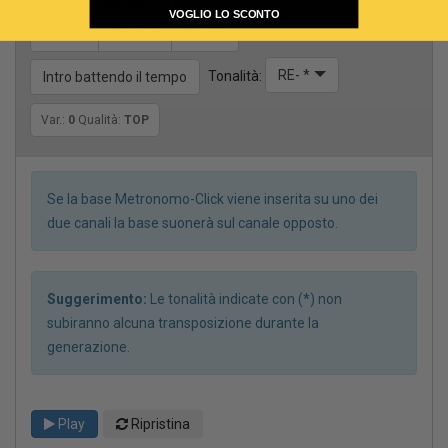
Scegli il canale per il CLICK
VOGLIO LO SCONTO
Stereo
Sinistra
Destra
RE- *
Tonalità:
Intro battendo il tempo
Var.:
0
Qualità:
TOP
Se la base Metronomo-Click viene inserita su uno dei
due canali la base suonerà sul canale opposto.
Suggerimento:
Le tonalità indicate con (*) non
subiranno alcuna transposizione durante la
generazione.
Play
Ripristina