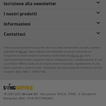
Iscrizione alla newsletter
I nostri prodotti
Informazioni
Contattaci
I file musicali presenti su questo sito sono stati interamente suonati, cantati e
registrati da
M-Live
. Ogni riutilizzo del materiale musicale presente su
Songservice.it deve essere richiesto e autorizzato da
M-Live srl
. Sono
espressamente vietati i seguenti utilizzi: estrapolazioni e rielaborazione di una
o più tracce MIDI o audio di un singolo brano musicale, registrazione di una
base musicale o parte di essa, estrazione del testo presente all'interno dei file
musicali. (Aut. SIAE n. 1287/I/106)
© 2007-2021
M-Live Srl
- Via Luciona 1872/b, 47842 - S. Giovanni In
Marignano (RN) - P.IVA 03127860405