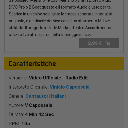
Se possiedi Merish5+ PLUS, Merish5 Xynthia2, DIVO Plus,
DIVO Pro o B.Beat questo è il formato Audio giusto per te.
Scarica in un colpo solo tutte le tracce separate in tonalità
originale, e gestiscile dal vivo con il tuo strumento M-Live
abilitato. Il progetto include Marker, Testi e Accordi per un
utilizzo live al massimo della maneggevolezza.
2,99 €
Caratteristiche
Versione:
Video Ufficiale - Radio Edit
Interprete Originale:
Vinicio Capossela
Genere:
Cantautori Italiani
Autore:
V.Capossela
Durata:
4 Min 42 Sec
BPM:
105