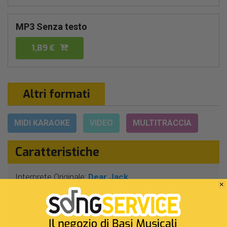
MP3 Senza testo
1,89 €
Altri formati
MIDI KARAOKE
VIDEO
MULTITRACCIA
Caratteristiche
Interprete Originale:
Dear Jack
Genere:
Pop/rock Italiano
Autore:
F.Zampaglione - A.Marcucci
Durata:
3 Min 53 Sec