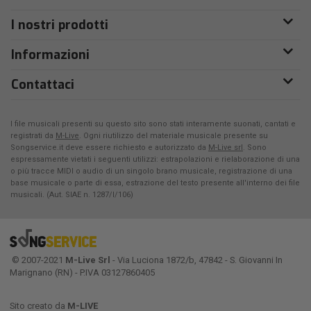
I nostri prodotti
Informazioni
Contattaci
I file musicali presenti su questo sito sono stati interamente suonati, cantati e
registrati da
M-Live
. Ogni riutilizzo del materiale musicale presente su
Songservice.it deve essere richiesto e autorizzato da
M-Live srl
. Sono
espressamente vietati i seguenti utilizzi: estrapolazioni e rielaborazione di una
o più tracce MIDI o audio di un singolo brano musicale, registrazione di una
base musicale o parte di essa, estrazione del testo presente all'interno dei file
musicali. (Aut. SIAE n. 1287/I/106)
© 2007-2021
M-Live Srl
- Via Luciona 1872/b, 47842 - S. Giovanni In
Marignano (RN) - P.IVA 03127860405
Sito creato da
M-LIVE