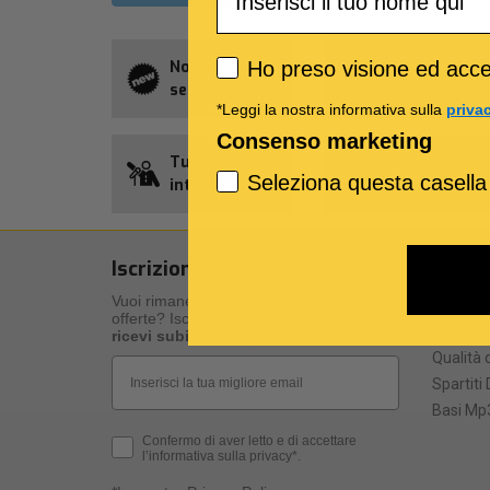
Privacy policy
Novità della
Abbonament
Ho preso visione ed accet
settimana
Allsongs
*Leggi la nostra informativa sulla
priva
Consenso marketing
Tutti gli
Credito
Seleziona questa casella
interpreti
Songnet
Iscrizione alla newsletter
I nost
Vuoi rimanere aggiornato su novità ed
I nostri 
offerte? Iscriviti alla nostra newsletter e
Specific
ricevi subito un regalo
!
Qualità d
Email
Spartiti 
Basi Mp3
Privacy Policy
Confermo di aver letto e di accettare
l’informativa sulla privacy*.