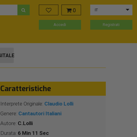
0
IT
Accedi
Registrati
GITALE
Caratteristiche
Interprete Originale:
Claudio Lolli
Genere:
Cantautori Italiani
Autore:
C.Lolli
Durata:
6 Min 11 Sec