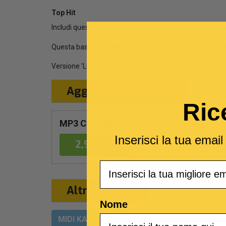
Top Hit
Includi questa canzone in un carrello con almeno 10 ba
Questa base musicale è una cover del brano
Michel (L
Versione 'Live'
Aggiungi al Carrello
Ric
MP3 Con testo
Inserisci la tua emai
2,99 €
Email
Altri formati
Nome
MIDI KARAOKE