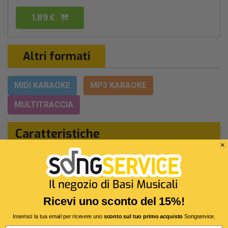
1,89 €
Altri formati
MIDI KARAOKE
MP3 KARAOKE
MULTITRACCIA
Caratteristiche
Interprete Originale:
Lucio Dalla
Genere:
Cantautori Italiani
Autore:
L.Dalla
Ricevi uno sconto del 15%!
Durata:
3 Min 56 Sec
Inserisci la tua email per ricevere uno
sconto sul tuo primo acquisto
Songservice.
Segnatura:
4/4
Email