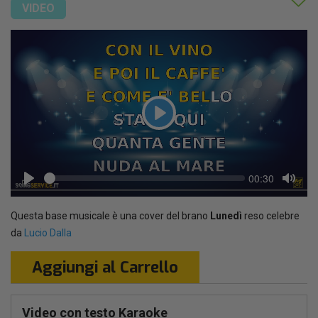
VIDEO
Play
Seek
Current
00:30
time
Play
Toggl
Mute
Questa base musicale è una cover del brano
Lunedì
reso celebre
da
Lucio Dalla
Aggiungi al Carrello
Video con testo Karaoke