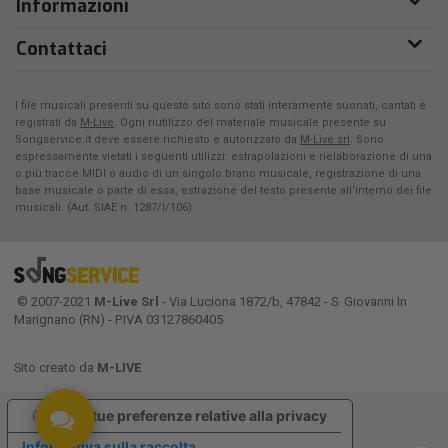
Informazioni
Contattaci
I file musicali presenti su questo sito sono stati interamente suonati, cantati e
registrati da
M-Live
. Ogni riutilizzo del materiale musicale presente su
Songservice.it deve essere richiesto e autorizzato da
M-Live srl
. Sono
espressamente vietati i seguenti utilizzi: estrapolazioni e rielaborazione di una
o più tracce MIDI o audio di un singolo brano musicale, registrazione di una
base musicale o parte di essa, estrazione del testo presente all'interno dei file
musicali. (Aut. SIAE n. 1287/I/106)
© 2007-2021
M-Live Srl
- Via Luciona 1872/b, 47842 - S. Giovanni In
Marignano (RN) - P.IVA 03127860405
Sito creato da
M-LIVE
Le tue preferenze relative alla privacy
Informativa sulla raccolta