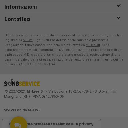
Informazioni
Contattaci
I file musicali presenti su questo sito sono stati interamente suonati, cantati e
registrati da
M-Live
. Ogni riutilizzo del materiale musicale presente su
Songservice.it deve essere richiesto e autorizzato da
M-Live srl
. Sono
espressamente vietati i seguenti utilizzi: estrapolazioni e rielaborazione di una
o più tracce MIDI o audio di un singolo brano musicale, registrazione di una
base musicale o parte di essa, estrazione del testo presente all'interno dei file
musicali. (Aut. SIAE n. 1287/I/106)
© 2007-2021
M-Live Srl
- Via Luciona 1872/b, 47842 - S. Giovanni In
Marignano (RN) - P.IVA 03127860405
Sito creato da
M-LIVE
Le tue preferenze relative alla privacy