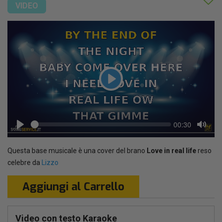
VIDEO
Play
Seek
Current
00:30
time
Play
Toggl
Mute
Questa base musicale è una cover del brano
Love in real life
reso
celebre da
Lizzo
Aggiungi al Carrello
Video con testo Karaoke