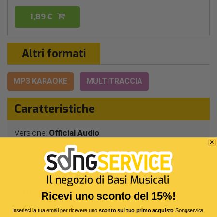
1,89 €
Altri formati
MP3 KARAOKE
MULTITRACCIA
Caratteristiche
Versione:
Official Audio
Interprete Originale:
Lizzo
Genere:
Pop/rock
Autore:
M.Jefferson - E.Frederic - B.Slatkin -
T.Thomas
Ricevi uno sconto del 15%!
Durata:
2 Min 36 Sec
Inserisci la tua email per ricevere uno
sconto sul tuo primo acquisto
Songservice.