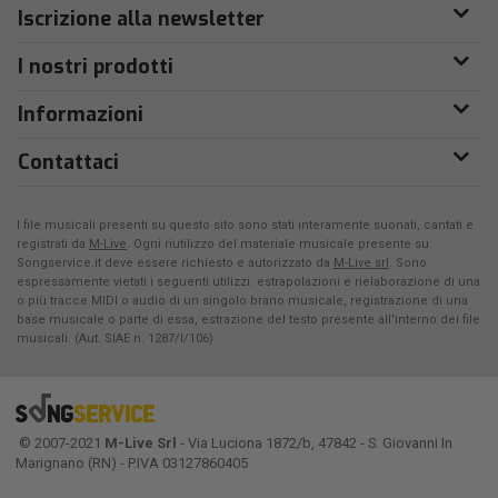
Iscrizione alla newsletter
I nostri prodotti
Informazioni
Contattaci
I file musicali presenti su questo sito sono stati interamente suonati, cantati e
registrati da
M-Live
. Ogni riutilizzo del materiale musicale presente su
Songservice.it deve essere richiesto e autorizzato da
M-Live srl
. Sono
espressamente vietati i seguenti utilizzi: estrapolazioni e rielaborazione di una
o più tracce MIDI o audio di un singolo brano musicale, registrazione di una
base musicale o parte di essa, estrazione del testo presente all'interno dei file
musicali. (Aut. SIAE n. 1287/I/106)
© 2007-2021
M-Live Srl
- Via Luciona 1872/b, 47842 - S. Giovanni In
Marignano (RN) - P.IVA 03127860405