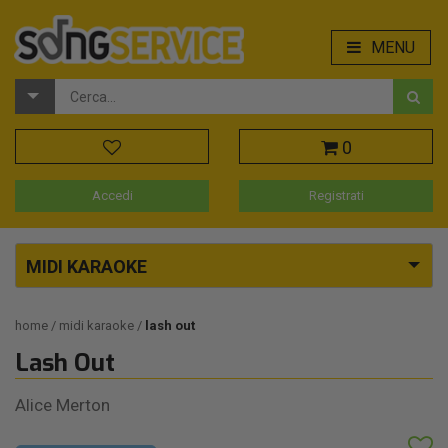
MENU
0
Accedi
Registrati
MIDI KARAOKE
home
midi karaoke
lash out
Lash Out
Alice Merton