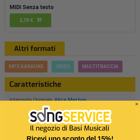
MIDI Senza testo
2,19 €
Altri formati
MP3 KARAOKE
VIDEO
MULTITRACCIA
Caratteristiche
Interprete Originale:
Alice Merton
Genere:
Pop/rock
Autore:
D.R.Bassett - A.Merton
Durata:
3 Min 18 Sec
Ricevi uno sconto del 15%!
Segnatura:
4/4