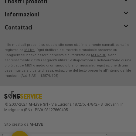
I nostri prodotti
Informazioni
Contattaci
I file musicali presenti su questo sito sono stati interamente suonati, cantati e
registrati da
M-Live
. Ogni riutilizzo del materiale musicale presente su
Songservice.it deve essere richiesto e autorizzato da
M-Live srl
. Sono
espressamente vietati i seguenti utilizzi: estrapolazioni e rielaborazione di una
o più tracce MIDI o audio di un singolo brano musicale, registrazione di una
base musicale o parte di essa, estrazione del testo presente all'interno dei file
musicali. (Aut. SIAE n. 1287/I/106)
© 2007-2021
M-Live Srl
- Via Luciona 1872/b, 47842 - S. Giovanni In
Marignano (RN) - P.IVA 03127860405
Sito creato da
M-LIVE