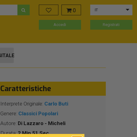
0
IT
Accedi
Registrati
GITALE
Caratteristiche
Interprete Originale:
Carlo Buti
Genere:
Classici Popolari
Autore:
Di Lazzaro - Micheli
Durata:
2 Min 51 Sec