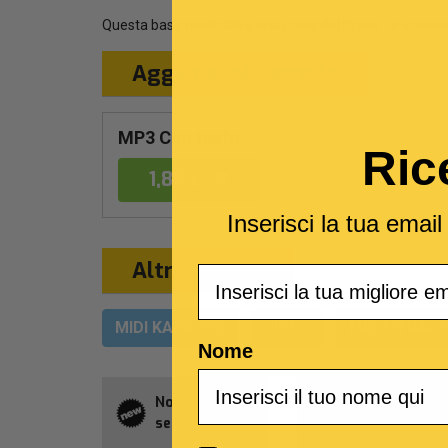
Questa base musicale è una cover del brano
La Roman
Aggiungi al Carrello
MP3 Con testo
Ric
1,89 €
Inserisci la tua emai
Altri formati
Email
MIDI KARAOKE
VIDEO
MULTITRACC
Nome
Novità della
Abbonament
settimana
Allsongs