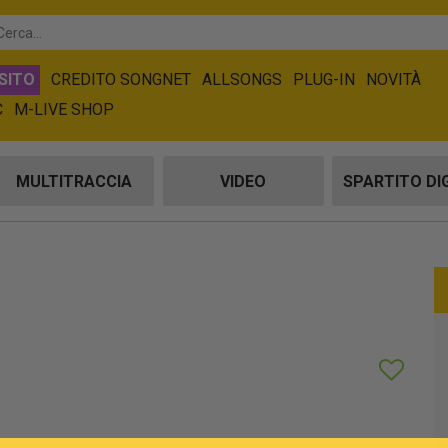
SITO
CREDITO SONGNET
ALLSONGS
PLUG-IN
NOVITÀ
C
M-LIVE SHOP
MULTITRACCIA
VIDEO
SPARTITO DI