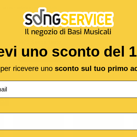
ina
reso celebre da
Carlo Buti
MP3 Senza testo
evi uno sconto del 
1,89 €
l per ricevere uno
sconto sul tuo primo a
(*
IA
o
M-Live
Medley