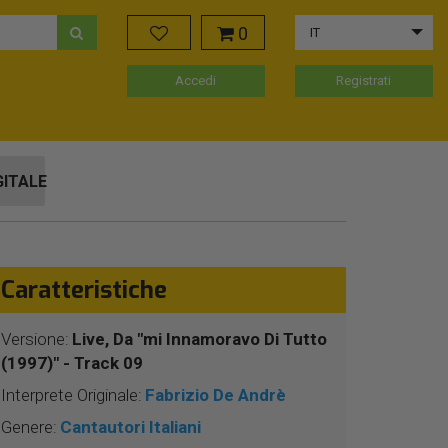
0
IT
Accedi
Registrati
GITALE
Caratteristiche
Versione:
Live, Da "mi Innamoravo Di Tutto
(1997)" - Track 09
Interprete Originale:
Fabrizio De Andrè
Genere:
Cantautori Italiani