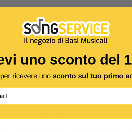
si musicali per ottenere il MIGLIOR PREZZO!
e dell'amore perduto (Live)
reso celebre da
Fabrizio De Andrè
evi uno sconto del 
MIDI Senza testo
2,99 €
l per ricevere uno
sconto sul tuo primo a
(*
IA
SPARTITO DIGITALE