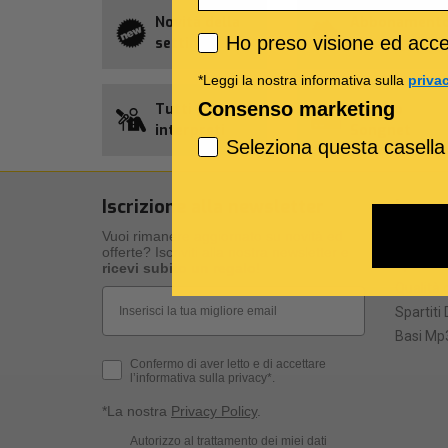
Novità della
Abbonament
Privacy policy
Ho preso visione ed accet
settimana
Allsongs
*Leggi la nostra informativa sulla
priva
Consenso marketing
Tutti gli
Credito
interpreti
Songnet
Seleziona questa casella
Iscrizione alla newsletter
I nost
Vuoi rimanere aggiornato su novità ed
I nostri 
offerte? Iscriviti alla nostra newsletter e
Specific
ricevi subito un regalo
!
Qualità d
Email
Spartiti 
Basi Mp3
Privacy Policy
Confermo di aver letto e di accettare
l’informativa sulla privacy*.
*La nostra
Privacy Policy
.
Consenso Marketing
Autorizzo al trattamento dei miei dati