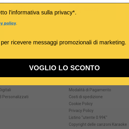
o
M-Live
Medley
to l'informativa sulla privacy*.
cy policy
.
 per ricevere messaggi promozionali di marketing.
ri prodotti
Informazioni
VOGLIO LO SCONTO
formati
Termini e Condizioni
he degli MP3 karaoke
Come Acquistare
ei file MIDI
Prezzi e Sconti
Digitali
Modalità di Pagamento
 Personalizzati
Costi di spedizione
Cookie Policy
Privacy Policy
Listino "utente 0.99€"
Copyright delle canzoni Karaoke