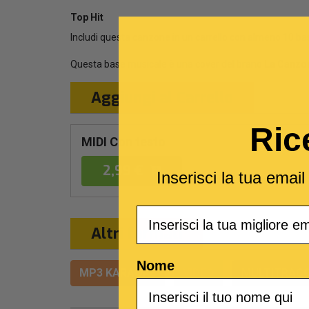
Top Hit
Includi questa canzone in un carrello con almeno 10 ba
Questa base musicale è una cover del brano
La Canzon
Aggiungi al Carrello
Ric
MIDI Con testo
2,99 €
Inserisci la tua emai
Email
Altri formati
Nome
MP3 KARAOKE
VIDEO
MULTITRACC