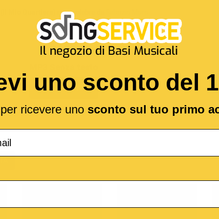
 (Il Mio Quartiere)
reso celebre da
Fabrizio Moro
MP3 Senza testo
evi uno sconto del 
1,89 €
l per ricevere uno
sconto sul tuo primo a
(*
IA
o
M-Live
Medley