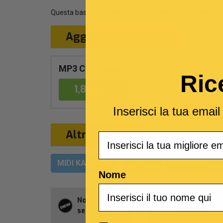
Questa base musicale è una cover del brano
L'eternità
Aggiungi al Carrello
MP3 Con testo
Ric
1,89 €
Inserisci la tua emai
Altri formati
Email
MIDI KARAOKE
VIDEO
MULTITRACC
Nome
Novità della
Abbonament
settimana
Allsongs