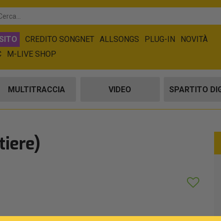
SITO
CREDITO SONGNET
ALLSONGS
PLUG-IN
NOVITÀ
C
M-LIVE SHOP
MULTITRACCIA
VIDEO
SPARTITO DI
tiere)