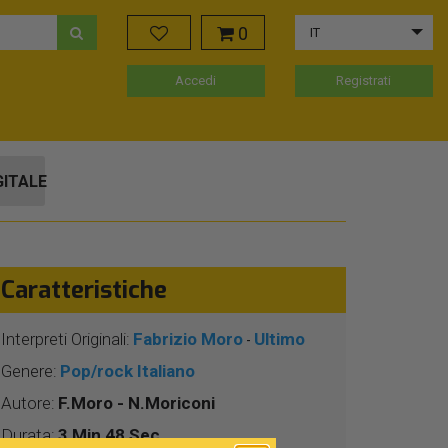
0
IT
Accedi
Registrati
GITALE
Caratteristiche
Interpreti Originali:
Fabrizio Moro
Ultimo
-
Genere:
Pop/rock Italiano
Autore:
F.Moro - N.Moriconi
Durata:
3 Min 48 Sec