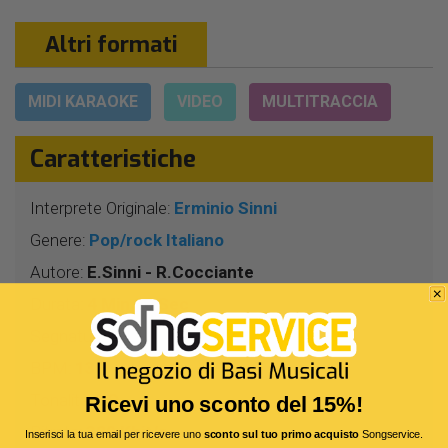
Altri formati
MIDI KARAOKE
VIDEO
MULTITRACCIA
Caratteristiche
Interprete Originale:
Erminio Sinni
Genere:
Pop/rock Italiano
Autore:
E.Sinni - R.Cocciante
Durata:
4 Min 28 Sec
Segnatura:
4/4
BPM:
130
Tonalità:
DO -
Ricevi uno sconto del 15%!
Bitrate:
320 Kbit/s
Inserisci la tua email per ricevere uno
sconto sul tuo primo acquisto
Songservice.