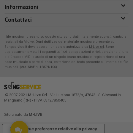
Informazioni
Contattaci
I file musicali presenti su questo sito sono stati interamente suonati, cantati e
registrati da
M-Live
. Ogni riutilizzo del materiale musicale presente su
Songservice.it deve essere richiesto e autorizzato da
M-Live srl
. Sono
espressamente vietati i seguenti utilizzi: estrapolazioni e rielaborazione di una
o più tracce MIDI o audio di un singolo brano musicale, registrazione di una
base musicale o parte di essa, estrazione del testo presente all'interno dei file
musicali. (Aut. SIAE n. 1287/I/106)
© 2007-2021
M-Live Srl
- Via Luciona 1872/b, 47842 - S. Giovanni In
Marignano (RN) - P.IVA 03127860405
Sito creato da
M-LIVE
Le tue preferenze relative alla privacy