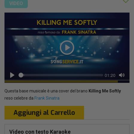
VIDEO
Play
Seek
Current
01:20
time
Play
Toggl
Mute
Questa base musicale è una cover del brano
Killing Me Softly
reso celebre da
Frank Sinatra
Aggiungi al Carrello
Video con testo Karaoke