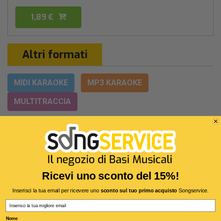
1,89 €
Altri formati
MIDI KARAOKE
MP3 KARAOKE
MULTITRACCIA
Caratteristiche
Interprete Originale:
Frank Sinatra
Genere:
Pop America
Ricevi uno sconto del 15%!
Autore:
N.Gimble - C.Fox
Inserisci la tua email per ricevere uno
sconto sul tuo primo acquisto
Songservice.
Durata:
4 Min 32 Sec
Email
Segnatura:
4/4
Nome