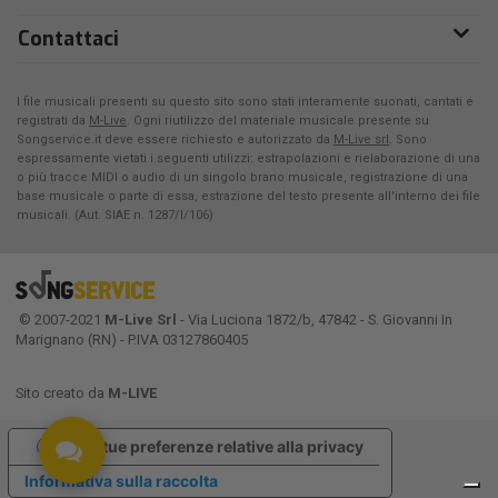
Contattaci
I file musicali presenti su questo sito sono stati interamente suonati, cantati e
registrati da
M-Live
. Ogni riutilizzo del materiale musicale presente su
Songservice.it deve essere richiesto e autorizzato da
M-Live srl
. Sono
espressamente vietati i seguenti utilizzi: estrapolazioni e rielaborazione di una
o più tracce MIDI o audio di un singolo brano musicale, registrazione di una
base musicale o parte di essa, estrazione del testo presente all'interno dei file
musicali. (Aut. SIAE n. 1287/I/106)
© 2007-2021
M-Live Srl
- Via Luciona 1872/b, 47842 - S. Giovanni In
Marignano (RN) - P.IVA 03127860405
Sito creato da
M-LIVE
Le tue preferenze relative alla privacy
Informativa sulla raccolta