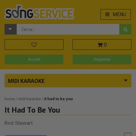
MENU
0
Accedi
Registrati
MIDI KARAOKE
home
midi karaoke
it had to be you
It Had To Be You
Rod Stewart