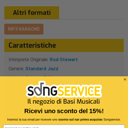
Altri formati
MP3 KARAOKE
Caratteristiche
Interprete Originale:
Rod Stewart
Genere:
Standard Jazz
Autore:
Jones - Kahn
Durata:
3 Min 27 Sec
Segnatura:
4/4
BPM:
111
Ricevi uno sconto del 15%!
Tonalità:
LA
Inserisci la tua email per ricevere uno
sconto sul tuo primo acquisto
Songservice.
Harmonizer:
No
Email