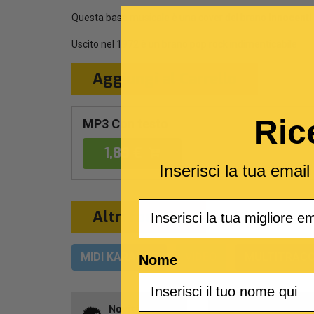
Questa base musicale è una cover del brano
Innocenti
Uscito nel 1972 è un brano pop rock indimenticabile
Aggiungi al Carrello
Ric
MP3 Con testo
1,89 €
Inserisci la tua emai
Email
Altri formati
MIDI KARAOKE
VIDEO
MULTITRACC
Nome
Novità della
Abbonament