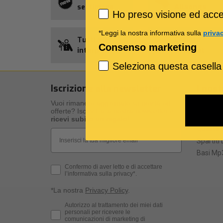
settimana
Allsongs
Privacy policy
Ho preso visione ed accet
*Leggi la nostra informativa sulla
priva
Tutti gli
Credito
Consenso marketing
interpreti
Songnet
Seleziona questa casella
Iscrizione alla newsletter
I nost
Vuoi rimanere aggiornato su novità ed
I nostri 
offerte? Iscriviti alla nostra newsletter e
Specific
ricevi subito un regalo
!
Qualità d
Email
Spartiti 
Basi Mp3
Privacy Policy
Confermo di aver letto e di accettare
l’informativa sulla privacy*.
*La nostra
Privacy Policy
.
Consenso Marketing
Autorizzo al trattamento dei miei dati
personali per ricevere le
comunicazioni di marketing di