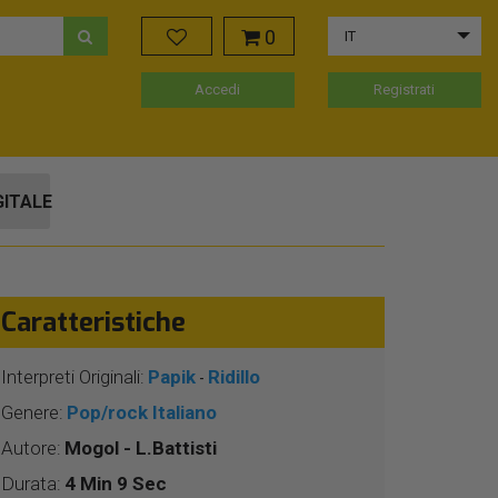
0
IT
Accedi
Registrati
GITALE
Caratteristiche
Interpreti Originali:
Papik
Ridillo
-
Genere:
Pop/rock Italiano
Autore:
Mogol - L.Battisti
Durata:
4 Min 9 Sec