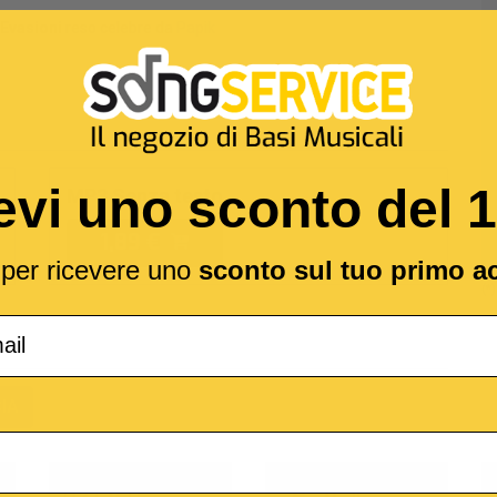
 Evasioni
reso celebre da
Papik
evi uno sconto del 
MP3 Senza testo
1,89 €
l per ricevere uno
sconto sul tuo primo a
(*
IA
o