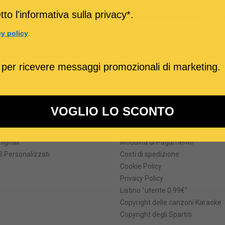
M-Live
Medley
to l'informativa sulla privacy*.
cy policy
.
 per ricevere messaggi promozionali di marketing.
ri prodotti
Informazioni
formati
Termini e Condizioni
VOGLIO LO SCONTO
he degli MP3 karaoke
Come Acquistare
ei file MIDI
Prezzi e Sconti
Digitali
Modalità di Pagamento
 Personalizzati
Costi di spedizione
Cookie Policy
Privacy Policy
Listino "utente 0.99€"
Copyright delle canzoni Karaoke
Copyright degli Spartiti