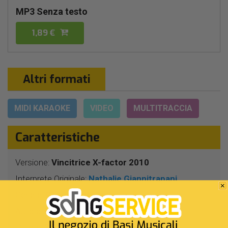
MP3 Senza testo
1,89 €
Altri formati
MIDI KARAOKE
VIDEO
MULTITRACCIA
Caratteristiche
Versione:
Vincitrice X-factor 2010
Interprete Originale:
Nathalie Giannitrapani
Genere:
Pop/rock Italiano
Autore:
N.Giannitrapani
Durata:
3 Min 42 Sec