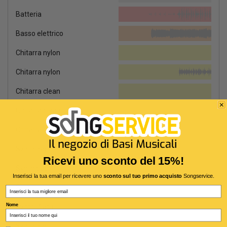
Batteria
Basso elettrico
Chitarra nylon
Chitarra nylon
Chitarra clean
Chitarra clean
Chitarra distorta
Synth pad
Ricevi uno sconto del 15%!
Synth pad
Inserisci la tua email per ricevere uno
sconto sul tuo primo acquisto
Songservice.
Synth pad
Email
Nome
Synth (fiati)
Synth pad