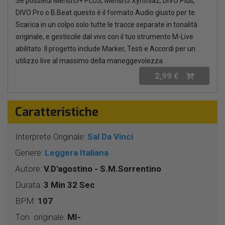
Se possiedi Merish5+ PLUS, Merish5 Xynthia2, DIVO Plus,
DIVO Pro o B.Beat questo è il formato Audio giusto per te.
Scarica in un colpo solo tutte le tracce separate in tonalità
originale, e gestiscile dal vivo con il tuo strumento M-Live
abilitato. Il progetto include Marker, Testi e Accordi per un
utilizzo live al massimo della maneggevolezza.
2,99 €
Caratteristiche
Interprete Originale:
Sal Da Vinci
Genere:
Leggera Italiana
Autore:
V.D'agostino - S.M.Sorrentino
Durata:
3 Min 32 Sec
BPM:
107
Ton. originale:
MI-