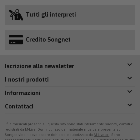
Tutti gli interpreti
Credito Songnet
Iscrizione alla newsletter
I nostri prodotti
Informazioni
Contattaci
I file musicali presenti su questo sito sono stati interamente suonati, cantati e
registrati da
M-Live
. Ogni riutilizzo del materiale musicale presente su
Songservice.it deve essere richiesto e autorizzato da
M-Live srl
. Sono