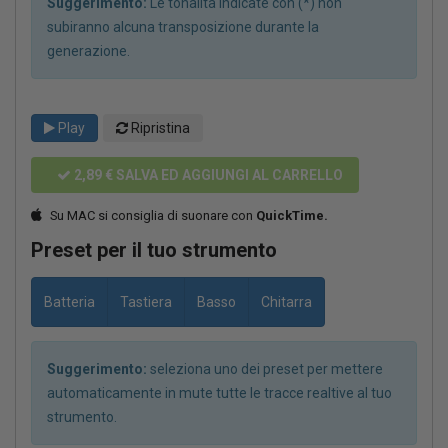
Suggerimento:
Le tonalità indicate con (*) non
subiranno alcuna transposizione durante la
generazione.
Play
Ripristina
2,89 €
SALVA ED AGGIUNGI AL CARRELLO
Su MAC si consiglia di suonare con
QuickTime.
Preset per il tuo strumento
Batteria
Tastiera
Basso
Chitarra
Suggerimento:
seleziona uno dei preset per mettere
automaticamente in mute tutte le tracce realtive al tuo
strumento.