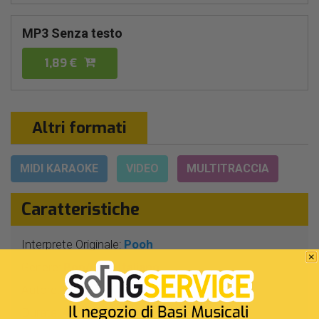
MP3 Senza testo
1,89 €
Altri formati
MIDI KARAOKE
VIDEO
MULTITRACCIA
Caratteristiche
Interprete Originale:
Pooh
Genere:
Pop/rock Italiano
Autore:
V.Negrini
Durata:
4 Min 39 Sec