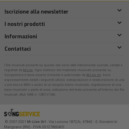
Iscrizione alla newsletter
I nostri prodotti
Informazioni
Contattaci
I file musicali presenti su questo sito sono stati interamente suonati, cantati e
registrati da
M-Live
. Ogni riutilizzo del materiale musicale presente su
Songservice.it deve essere richiesto e autorizzato da
M-Live srl
. Sono
espressamente vietati i seguenti utilizzi: estrapolazioni e rielaborazione di una
o più tracce MIDI o audio di un singolo brano musicale, registrazione di una
base musicale o parte di essa, estrazione del testo presente all'interno dei file
musicali. (Aut. SIAE n. 1287/I/106)
© 2007-2021
M-Live Srl
- Via Luciona 1872/b, 47842 - S. Giovanni In
Marignano (RN) - P.IVA 03127860405