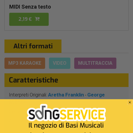
MIDI Senza testo
2,19 €
Altri formati
MP3 KARAOKE
VIDEO
MULTITRACCIA
Caratteristiche
Interpreti Originali:
Aretha Franklin
George
-
Michael
Genere:
Pop America
Autore:
S.Climie - D.Morgan
Durata:
4 Min 0 Sec