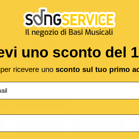
Le Parole
reso celebre da
Ligabue
MP3 Senza testo
evi uno sconto del 
1,89 €
l per ricevere uno
sconto sul tuo primo a
(*
IA
SPARTITO DIGITALE
o
M-Live
Medley