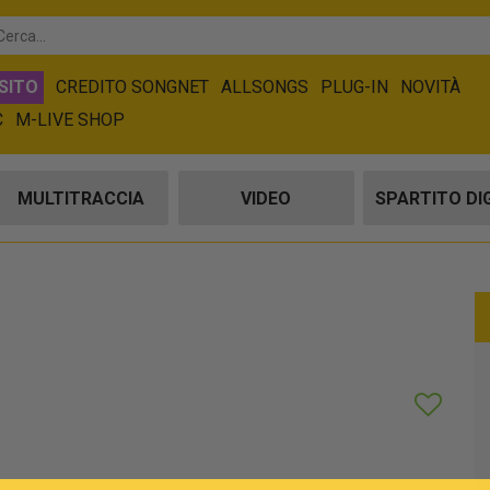
SITO
CREDITO SONGNET
ALLSONGS
PLUG-IN
NOVITÀ
C
M-LIVE SHOP
MULTITRACCIA
VIDEO
SPARTITO DI