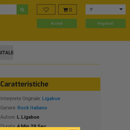
0
IT
Accedi
Registrati
GITALE
Caratteristiche
Interprete Originale:
Ligabue
Genere:
Rock Italiano
Autore:
L.Ligabue
Durata:
4 Min 29 Sec