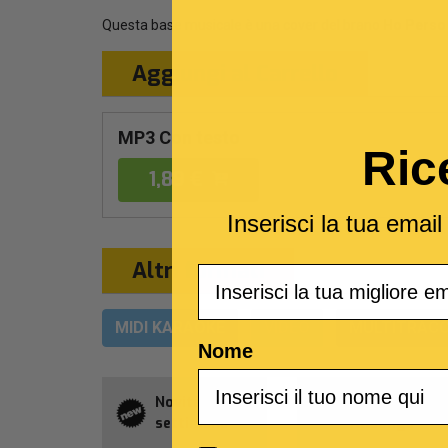
Questa base musicale è una cover del brano
Ho Perso 
Aggiungi al Carrello
MP3 Con testo
Ric
1,89 €
Inserisci la tua emai
Altri formati
Email
MIDI KARAOKE
VIDEO
MULTITRACC
Nome
Novità della
Abbonament
settimana
Allsongs