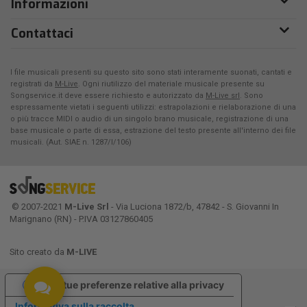
Informazioni
Contattaci
I file musicali presenti su questo sito sono stati interamente suonati, cantati e
registrati da
M-Live
. Ogni riutilizzo del materiale musicale presente su
Songservice.it deve essere richiesto e autorizzato da
M-Live srl
. Sono
espressamente vietati i seguenti utilizzi: estrapolazioni e rielaborazione di una
o più tracce MIDI o audio di un singolo brano musicale, registrazione di una
base musicale o parte di essa, estrazione del testo presente all'interno dei file
musicali. (Aut. SIAE n. 1287/I/106)
© 2007-2021
M-Live Srl
- Via Luciona 1872/b, 47842 - S. Giovanni In
Marignano (RN) - P.IVA 03127860405
Sito creato da
M-LIVE
Le tue preferenze relative alla privacy
Informativa sulla raccolta