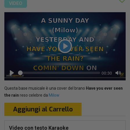
VIDEO
Play
Seek
Current
00:30
time
Play
Toggl
Mute
Questa base musicale è una cover del brano
Have you ever seen
the rain
reso celebre da
Milow
Aggiungi al Carrello
Video con testo Karaoke