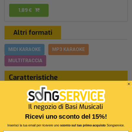
1,89 €
Altri formati
MIDI KARAOKE
MP3 KARAOKE
MULTITRACCIA
Caratteristiche
Interpreti Originali:
Milow
Miss Montreal
-
Genere:
Pop America
Autore:
J.Fogerty
Ricevi uno sconto del 15%!
Durata:
3 Min 30 Sec
Inserisci la tua email per ricevere uno
sconto sul tuo primo acquisto
Songservice.
Segnatura:
4/4
Email