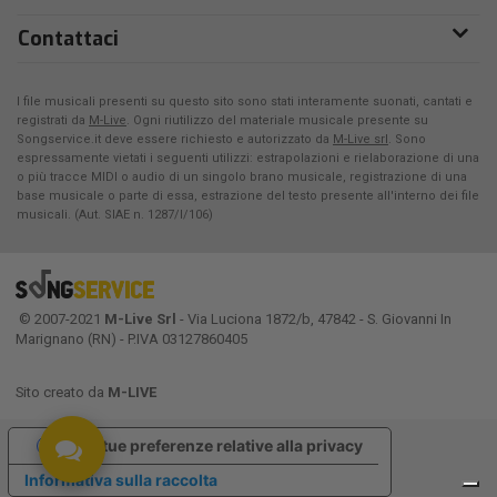
Contattaci
I file musicali presenti su questo sito sono stati interamente suonati, cantati e
registrati da
M-Live
. Ogni riutilizzo del materiale musicale presente su
Songservice.it deve essere richiesto e autorizzato da
M-Live srl
. Sono
espressamente vietati i seguenti utilizzi: estrapolazioni e rielaborazione di una
o più tracce MIDI o audio di un singolo brano musicale, registrazione di una
base musicale o parte di essa, estrazione del testo presente all'interno dei file
musicali. (Aut. SIAE n. 1287/I/106)
© 2007-2021
M-Live Srl
- Via Luciona 1872/b, 47842 - S. Giovanni In
Marignano (RN) - P.IVA 03127860405
Sito creato da
M-LIVE
Le tue preferenze relative alla privacy
Informativa sulla raccolta