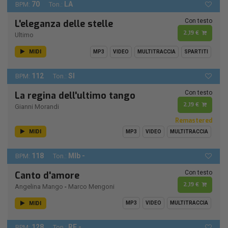
70
LA
BPM:
Ton.:
Con testo
L'eleganza delle stelle
2,19 €
Ultimo
MIDI
MP3
VIDEO
MULTITRACCIA
SPARTITI
112
SI
BPM:
Ton.:
Con testo
La regina dell'ultimo tango
2,19 €
Gianni Morandi
Remastered
MIDI
MP3
VIDEO
MULTITRACCIA
118
MIb -
BPM:
Ton.:
Con testo
Canto d'amore
2,19 €
Angelina Mango
-
Marco Mengoni
MIDI
MP3
VIDEO
MULTITRACCIA
128
RE -
BPM:
Ton.: