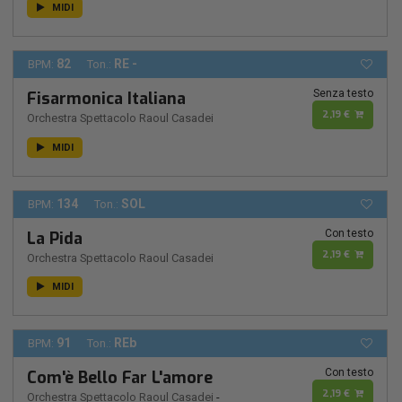
MIDI
82
RE -
BPM:
Ton.:
Senza testo
Fisarmonica Italiana
2,19 €
Orchestra Spettacolo Raoul Casadei
MIDI
134
SOL
BPM:
Ton.:
Con testo
La Pida
2,19 €
Orchestra Spettacolo Raoul Casadei
MIDI
91
REb
BPM:
Ton.:
Con testo
Com'è Bello Far L'amore
2,19 €
Orchestra Spettacolo Raoul Casadei
-