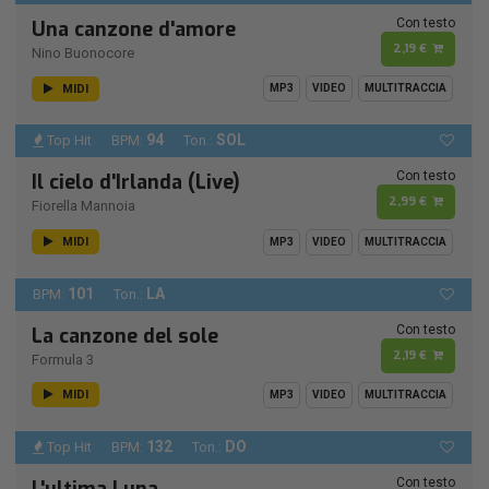
Con testo
Una canzone d'amore
2,19 €
Nino Buonocore
MIDI
MP3
VIDEO
MULTITRACCIA
94
SOL
Top Hit
BPM:
Ton.:
Con testo
Il cielo d'Irlanda (Live)
2,99 €
Fiorella Mannoia
MIDI
MP3
VIDEO
MULTITRACCIA
101
LA
BPM:
Ton.:
Con testo
La canzone del sole
2,19 €
Formula 3
MIDI
MP3
VIDEO
MULTITRACCIA
132
DO
Top Hit
BPM:
Ton.:
Con testo
L'ultima Luna