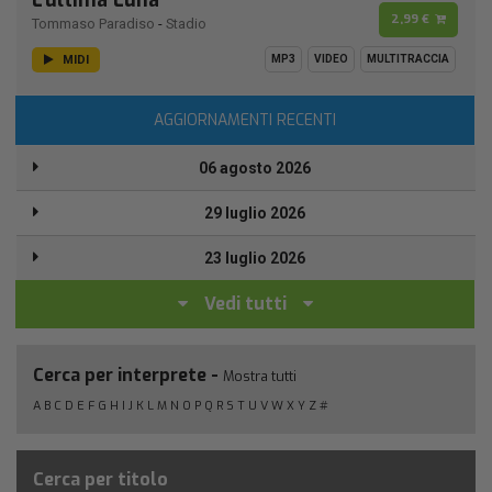
2,99 €
Tommaso Paradiso
-
Stadio
MIDI
MP3
VIDEO
MULTITRACCIA
AGGIORNAMENTI RECENTI
06 agosto 2026
29 luglio 2026
23 luglio 2026
Vedi tutti
Cerca per interprete -
Mostra tutti
A
B
C
D
E
F
G
H
I
J
K
L
M
N
O
P
Q
R
S
T
U
V
W
X
Y
Z
#
Cerca per titolo