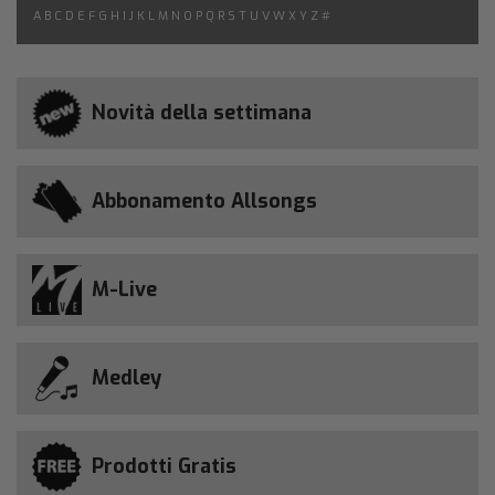
A
B
C
D
E
F
G
H
I
J
K
L
M
N
O
P
Q
R
S
T
U
V
W
X
Y
Z
#
Novità della settimana
Abbonamento Allsongs
M-Live
Medley
Prodotti Gratis