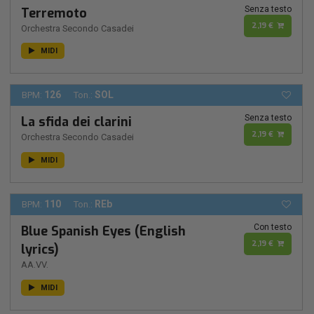
Senza testo
Terremoto
2,19 €
Orchestra Secondo Casadei
MIDI
126
SOL
BPM:
Ton.:
Senza testo
La sfida dei clarini
2,19 €
Orchestra Secondo Casadei
MIDI
110
REb
BPM:
Ton.:
Con testo
Blue Spanish Eyes (English
2,19 €
lyrics)
AA.VV.
MIDI