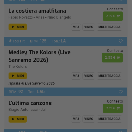
Con testo
La costiera amalfitana
2,19 €
Fabio Rovazzi
-
Arisa
-
Nino D'angelo
MIDI
MP3
VIDEO
MULTITRACCIA
125
LA -
Top Hit
BPM:
Ton.:
Con testo
Medley The Kolors (Live
2,99 €
Sanremo 2026)
The Kolors
MIDI
MP3
VIDEO
MULTITRACCIA
Ispirata Al Live Sanremo 2026
92
LAb
BPM:
Ton.:
Con testo
L'ultima canzone
2,19 €
Biagio Antonacci
-
Juli
MIDI
MP3
VIDEO
MULTITRACCIA