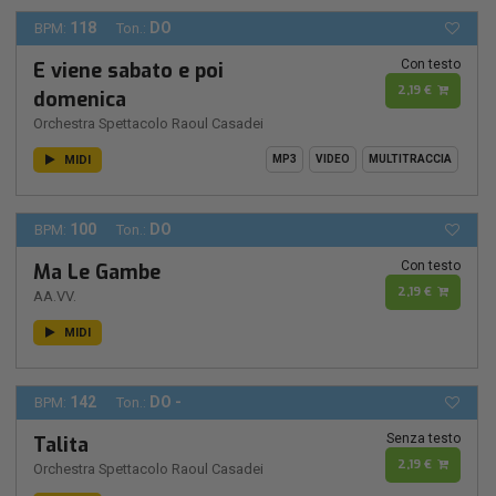
118
DO
BPM:
Ton.:
Con testo
E viene sabato e poi
2,19 €
domenica
Orchestra Spettacolo Raoul Casadei
MIDI
MP3
VIDEO
MULTITRACCIA
100
DO
BPM:
Ton.:
Con testo
Ma Le Gambe
2,19 €
AA.VV.
MIDI
142
DO -
BPM:
Ton.:
Senza testo
Talita
2,19 €
Orchestra Spettacolo Raoul Casadei