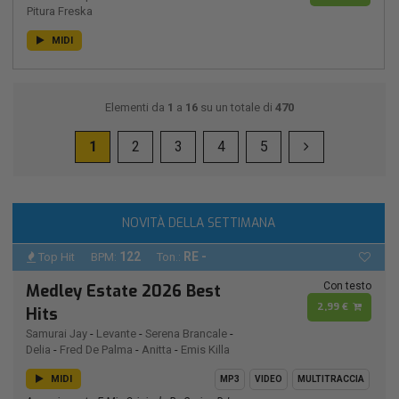
Pitura Freska
MIDI
Elementi da
1
a
16
su un totale di
470
1
2
3
4
5
NOVITÀ DELLA SETTIMANA
122
RE -
Top Hit
BPM:
Ton.:
Con testo
Medley Estate 2026 Best
2,99 €
Hits
Samurai Jay
-
Levante
-
Serena Brancale
-
Delia
-
Fred De Palma
-
Anitta
-
Emis Killa
MIDI
MP3
VIDEO
MULTITRACCIA