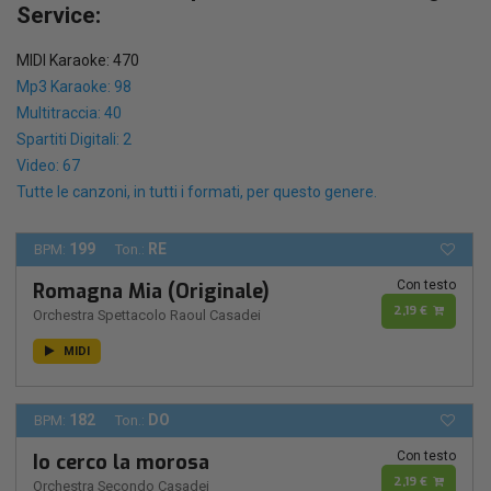
Service:
MIDI Karaoke: 470
Mp3 Karaoke: 98
Multitraccia: 40
Spartiti Digitali: 2
Video: 67
Tutte le canzoni, in tutti i formati, per questo genere.
199
RE
BPM:
Ton.:
Con testo
Romagna Mia (Originale)
2,19 €
Orchestra Spettacolo Raoul Casadei
MIDI
182
DO
BPM:
Ton.:
Con testo
Io cerco la morosa
2,19 €
Orchestra Secondo Casadei