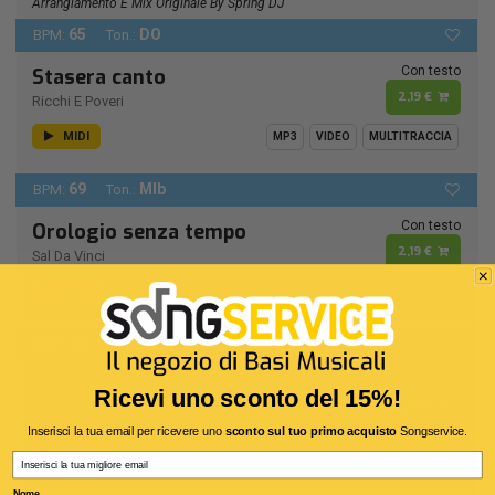
Arrangiamento E Mix Originale By Spring DJ
65
DO
BPM:
Ton.:
Con testo
Stasera canto
2,19 €
Ricchi E Poveri
MIDI
MP3
VIDEO
MULTITRACCIA
69
MIb
BPM:
Ton.:
Con testo
Orologio senza tempo
2,19 €
Sal Da Vinci
MIDI
MP3
VIDEO
MULTITRACCIA
76
RE -
BPM:
Ton.:
Con testo
Io ritorno solo
Ricevi uno sconto del 15%!
2,19 €
Formula 3
Inserisci la tua email per ricevere uno
sconto sul tuo primo acquisto
Songservice.
MIDI
MP3
VIDEO
MULTITRACCIA
Email
Remastering 1990
Nome