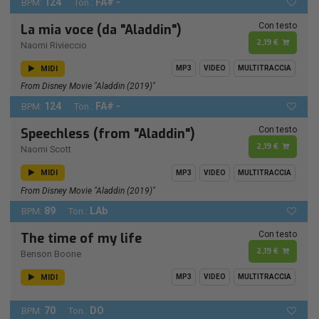
124
FA# -
BPM:
Ton.:
Con testo
La mia voce (da "Aladdin")
2,19 €
Naomi Rivieccio
MIDI
MP3
VIDEO
MULTITRACCIA
From Disney Movie "Aladdin (2019)"
124
FA# -
BPM:
Ton.:
Con testo
Speechless (from "Aladdin")
2,19 €
Naomi Scott
MIDI
MP3
VIDEO
MULTITRACCIA
From Disney Movie "Aladdin (2019)"
89
LAb
BPM:
Ton.:
Con testo
The time of my life
2,19 €
Benson Boone
MIDI
MP3
VIDEO
MULTITRACCIA
70
DO
BPM:
Ton.: