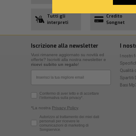
Tutti gli
Credito
interpreti
Songnet
Iscrizione alla newsletter
I nost
Vuoi rimanere aggiornato su novità ed
I nostri 
offerte? Iscriviti alla nostra newsletter e
Specific
ricevi subito un regalo
!
Qualità d
Email
Spartiti 
Basi Mp3
Privacy Policy
Confermo di aver letto e di accettare
l’informativa sulla privacy*.
*La nostra
Privacy Policy
.
Consenso Marketing
Autorizzo al trattamento dei miei dati
personali per ricevere le
comunicazioni di marketing di
Songservice.