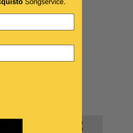
cquisto
Songservice.
Prodotti
Tutti i
Gratis
Generi