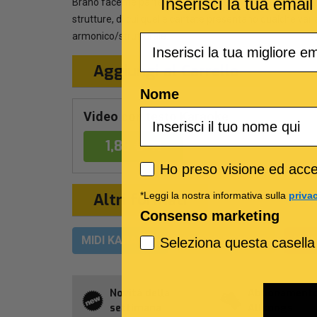
Inserisci la tua emai
Brano facente parte dell’album “Behind the Sun”, pubblica
strutture, di cui quelle cantate presentano qualche va
armonico/strutturale.
Email
Aggiungi al Carrello
Nome
Video con testo Karaoke
1,89 €
Privacy policy
Ho preso visione ed accet
*Leggi la nostra informativa sulla
priva
Altri formati
Consenso marketing
MIDI KARAOKE
MP3 KARAOKE
MUL
Seleziona questa casella
Novità della
Abbonament
settimana
Allsongs