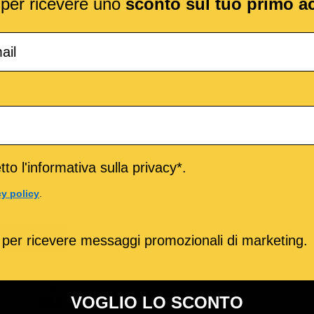
l per ricevere uno
sconto sul tuo primo a
to nel 1985. Il brano si risolve praticamente nell’utilizzo di due
riabile, mantenendo sostanzialmente il medesimo costrutto
to l'informativa sulla privacy*.
cy policy
.
TITRACCIA
 per ricevere messaggi promozionali di marketing.
o
M-Live
Medley
VOGLIO LO SCONTO