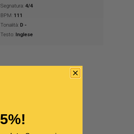
Segnatura:
4/4
BPM:
111
Tonalità:
D -
Testo:
Inglese
15%!