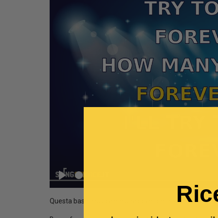
Seek
Play
Ric
Questa base musicale è una cover del brano
Forever 