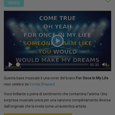
VIDEO
Play
Seek
Current
00:30
time
Play
Toggl
Mute
Questa base musicale è una cover del brano
For Once In My Life
reso celebre da
Vonda Shepard
Voce brillante e piena di sentimento che contamina l'anima. Una
sorpresa musicale unica per una canzone completamente diversa
dall'originale che la rivela come un'autentica artista.