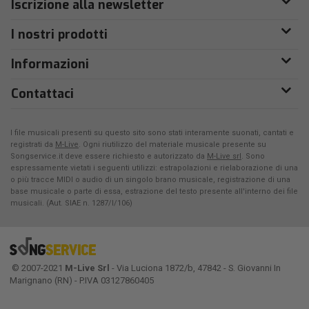
Iscrizione alla newsletter
I nostri prodotti
Informazioni
Contattaci
I file musicali presenti su questo sito sono stati interamente suonati, cantati e
registrati da
M-Live
. Ogni riutilizzo del materiale musicale presente su
Songservice.it deve essere richiesto e autorizzato da
M-Live srl
. Sono
espressamente vietati i seguenti utilizzi: estrapolazioni e rielaborazione di una
o più tracce MIDI o audio di un singolo brano musicale, registrazione di una
base musicale o parte di essa, estrazione del testo presente all'interno dei file
musicali. (Aut. SIAE n. 1287/I/106)
© 2007-2021
M-Live Srl
- Via Luciona 1872/b, 47842 - S. Giovanni In
Marignano (RN) - P.IVA 03127860405