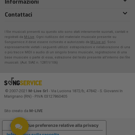
Informazioni
Contattaci
I file musicali presenti su questo sito sono stati interamente suonati, cantati e
registrati da
M-Live
. Ogni riutilizzo del materiale musicale presente su
Songservice.it deve essere richiesto e autorizzato da
M-Live srl
. Sono
espressamente vietati i seguenti utilizzi: estrapolazioni e rielaborazione di una
o più tracce MIDI o audio di un singolo brano musicale, registrazione di una
base musicale o parte di essa, estrazione del testo presente all'interno dei file
musicali. (Aut. SIAE n. 1287/I/106)
© 2007-2021
M-Live Srl
- Via Luciona 1872/b, 47842 - S. Giovanni In
Marignano (RN) - P.IVA 03127860405
Sito creato da
M-LIVE
Le tue preferenze relative alla privacy
Informativa sulla raccolta