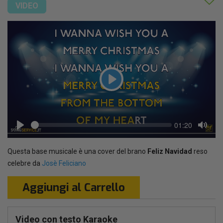
VIDEO
Play
Seek
Current
01:20
time
Play
Toggl
Mute
Questa base musicale è una cover del brano
Feliz Navidad
reso
celebre da
Josè Feliciano
Aggiungi al Carrello
Video con testo Karaoke