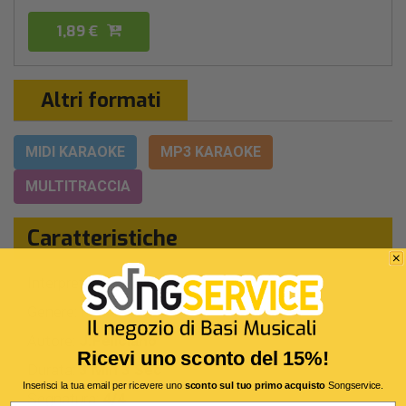
1,89 €
Altri formati
MIDI KARAOKE
MP3 KARAOKE
MULTITRACCIA
Caratteristiche
Interprete Originale:
Josè Feliciano
Genere:
Natalizio
Autore:
J.Feliciano
Ricevi uno sconto del 15%!
Durata:
3 Min 3 Sec
Inserisci la tua email per ricevere uno
sconto sul tuo primo acquisto
Songservice.
Segnatura:
4/4
Email