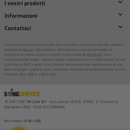
I nostri prodotti
Informazioni
Contattaci
I file musicali presenti su questo sito sono stati interamente suonati, cantati e
registrati da
M-Live
. Ogni riutilizzo del materiale musicale presente su
Songservice.it deve essere richiesto e autorizzato da
M-Live srl
. Sono
espressamente vietati i seguenti utilizzi: estrapolazioni e rielaborazione di una
o più tracce MIDI o audio di un singolo brano musicale, registrazione di una
base musicale o parte di essa, estrazione del testo presente all'interno dei file
musicali. (Aut. SIAE n. 1287/I/106)
© 2007-2021
M-Live Srl
- Via Luciona 1872/b, 47842 - S. Giovanni In
Marignano (RN) - P.IVA 03127860405
Sito creato da
M-LIVE