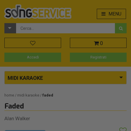
MENU
0
Accedi
Registrati
MIDI KARAOKE
home
midi karaoke
faded
Faded
Alan Walker