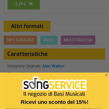
2,19 €
Altri formati
MP3 KARAOKE
VIDEO
MULTITRACCIA
Caratteristiche
Interprete Originale:
Alan Walker
Genere:
Pop/rock
Autore:
J.Borgen - A.Walker - A.Froeen - G.Greve
Durata:
3 Min 34 Sec
Segnatura:
4/4
Ricevi uno sconto del 15%!
BPM:
90