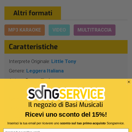
Altri formati
MP3 KARAOKE
VIDEO
MULTITRACCIA
Caratteristiche
Interprete Originale:
Little Tony
Genere:
Leggera Italiana
Autore:
Donzelli - Leomporro
Durata:
3 Min 28 Sec
Segnatura:
4/4
BPM:
76
Ricevi uno sconto del 15%!
Tonalità:
FA# -
Inserisci la tua email per ricevere uno
sconto sul tuo primo acquisto
Songservice.
Harmonizer:
Sì
Email