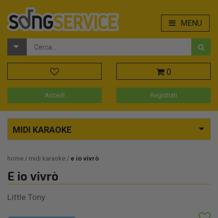
MENU
0
Accedi
Registrati
MIDI KARAOKE
home
midi karaoke
e io vivrò
E io vivrò
Little Tony