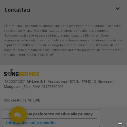
Contattaci
I file musicali presenti su questo sito sono stati interamente suonati, cantati e
registrati da
M-Live
. Ogni riutilizzo del materiale musicale presente su
Songservice.it deve essere richiesto e autorizzato da
M-Live srl
. Sono
espressamente vietati i seguenti utilizzi: estrapolazioni e rielaborazione di una
o più tracce MIDI o audio di un singolo brano musicale, registrazione di una
base musicale o parte di essa, estrazione del testo presente all'interno dei file
musicali. (Aut. SIAE n. 1287/I/106)
© 2007-2021
M-Live Srl
- Via Luciona 1872/b, 47842 - S. Giovanni In
Marignano (RN) - P.IVA 03127860405
Sito creato da
M-LIVE
Le tue preferenze relative alla privacy
Informativa sulla raccolta