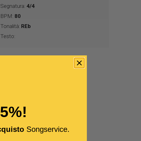
Segnatura:
4/4
BPM:
80
Tonalità:
REb
Testo:
15%!
cquisto
Songservice.