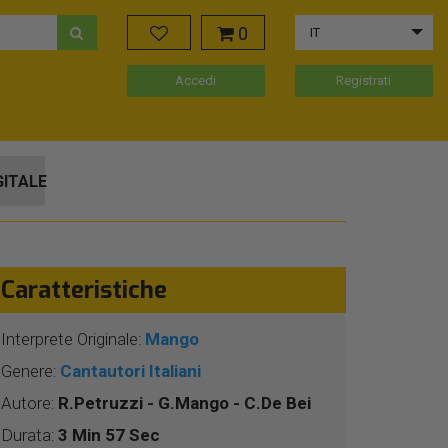
0
IT
Accedi
Registrati
GITALE
Caratteristiche
Interprete Originale:
Mango
Genere:
Cantautori Italiani
Autore:
R.Petruzzi - G.Mango - C.De Bei
Durata:
3 Min 57 Sec