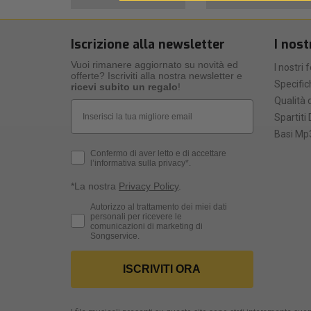
Iscrizione alla newsletter
I nost
Vuoi rimanere aggiornato su novità ed
I nostri 
offerte? Iscriviti alla nostra newsletter e
Specific
ricevi subito un regalo
!
Qualità d
Email
Spartiti 
Basi Mp3
Privacy Policy
Confermo di aver letto e di accettare
l’informativa sulla privacy*.
*La nostra
Privacy Policy
.
Consenso Marketing
Autorizzo al trattamento dei miei dati
personali per ricevere le
comunicazioni di marketing di
Songservice.
ISCRIVITI ORA