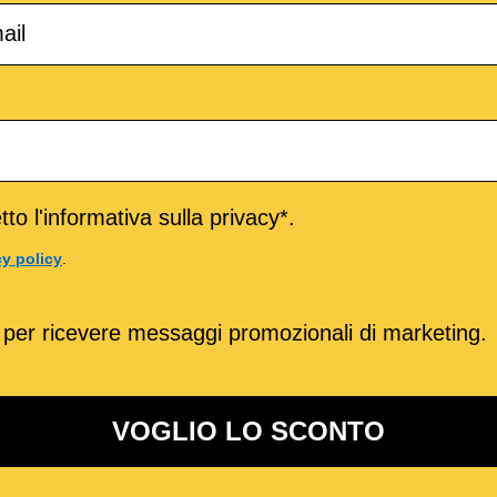
to l'informativa sulla privacy*.
cy policy
.
TITRACCIA
 per ricevere messaggi promozionali di marketing.
o
M-Live
Medley
VOGLIO LO SCONTO