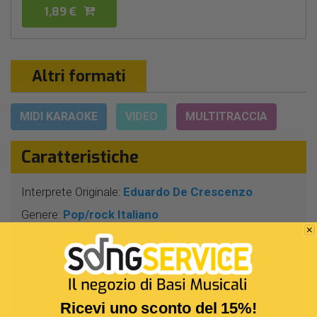
1,89 €
Altri formati
MIDI KARAOKE
VIDEO
MULTITRACCIA
Caratteristiche
Interprete Originale:
Eduardo De Crescenzo
Genere:
Pop/rock Italiano
Autore:
C.Mattone - G.Morra
Durata:
4 Min 28 Sec
Segnatura:
4/4
BPM:
71
Ricevi uno sconto del 15%!