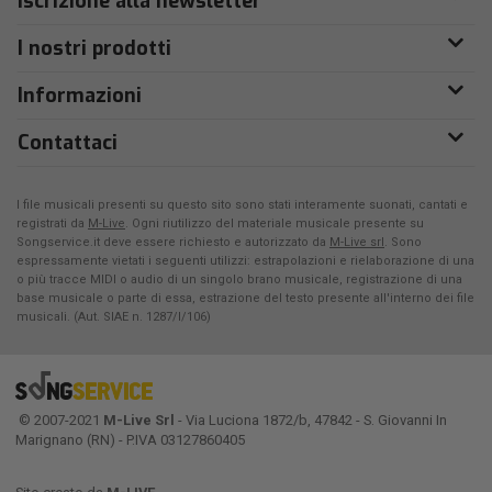
Iscrizione alla newsletter
I nostri prodotti
Informazioni
Contattaci
I file musicali presenti su questo sito sono stati interamente suonati, cantati e
registrati da
M-Live
. Ogni riutilizzo del materiale musicale presente su
Songservice.it deve essere richiesto e autorizzato da
M-Live srl
. Sono
espressamente vietati i seguenti utilizzi: estrapolazioni e rielaborazione di una
o più tracce MIDI o audio di un singolo brano musicale, registrazione di una
base musicale o parte di essa, estrazione del testo presente all'interno dei file
musicali. (Aut. SIAE n. 1287/I/106)
© 2007-2021
M-Live Srl
- Via Luciona 1872/b, 47842 - S. Giovanni In
Marignano (RN) - P.IVA 03127860405