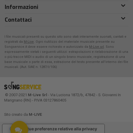
Informazioni
Contattaci
I file musicali presenti su questo sito sono stati interamente suonati, cantati e
registrati da
M-Live
. Ogni riutilizzo del materiale musicale presente su
Songservice.it deve essere richiesto e autorizzato da
M-Live srl
. Sono
espressamente vietati i seguenti utilizzi: estrapolazioni e rielaborazione di una
o più tracce MIDI o audio di un singolo brano musicale, registrazione di una
base musicale o parte di essa, estrazione del testo presente all'interno dei file
musicali. (Aut. SIAE n. 1287/I/106)
© 2007-2021
M-Live Srl
- Via Luciona 1872/b, 47842 - S. Giovanni In
Marignano (RN) - P.IVA 03127860405
Sito creato da
M-LIVE
Le tue preferenze relative alla privacy