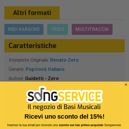
Altri formati
MIDI KARAOKE
VIDEO
MULTITRACCIA
Caratteristiche
Interprete Originale:
Renato Zero
Genere:
Pop/rock Italiano
Autore:
Guidetti - Zero
Durata:
4 Min 37 Sec
Segnatura:
4/4
BPM:
72
Tonalità:
MIb
Ricevi uno sconto del 15%!
Bitrate:
320 Kbit/s
Inserisci la tua email per ricevere uno
sconto sul tuo primo acquisto
Songservice.