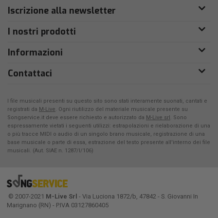
Iscrizione alla newsletter
I nostri prodotti
Informazioni
Contattaci
I file musicali presenti su questo sito sono stati interamente suonati, cantati e
registrati da
M-Live
. Ogni riutilizzo del materiale musicale presente su
Songservice.it deve essere richiesto e autorizzato da
M-Live srl
. Sono
espressamente vietati i seguenti utilizzi: estrapolazioni e rielaborazione di una
o più tracce MIDI o audio di un singolo brano musicale, registrazione di una
base musicale o parte di essa, estrazione del testo presente all'interno dei file
musicali. (Aut. SIAE n. 1287/I/106)
© 2007-2021
M-Live Srl
- Via Luciona 1872/b, 47842 - S. Giovanni In
Marignano (RN) - P.IVA 03127860405