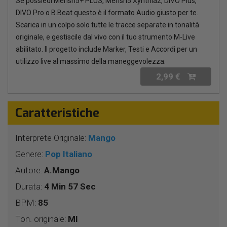
Se possiedi Merish5+ PLUS, Merish5 Xynthia2, DIVO Plus,
DIVO Pro o B.Beat questo è il formato Audio giusto per te.
Scarica in un colpo solo tutte le tracce separate in tonalità
originale, e gestiscile dal vivo con il tuo strumento M-Live
abilitato. Il progetto include Marker, Testi e Accordi per un
utilizzo live al massimo della maneggevolezza.
2,99 €
Caratteristiche
Interprete Originale:
Mango
Genere:
Pop Italiano
Autore:
A.Mango
Durata:
4 Min 57 Sec
BPM:
85
Ton. originale:
MI