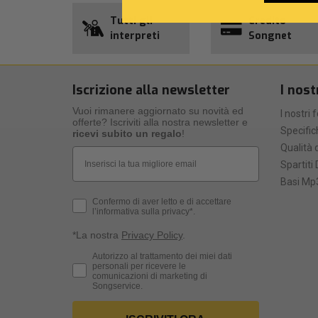
Tutti gli
Credito
interpreti
Songnet
Iscrizione alla newsletter
I nost
Vuoi rimanere aggiornato su novità ed
I nostri 
offerte? Iscriviti alla nostra newsletter e
Specific
ricevi subito un regalo
!
Qualità d
Email
Spartiti 
Basi Mp3
Privacy Policy
Confermo di aver letto e di accettare
l’informativa sulla privacy*.
*La nostra
Privacy Policy
.
Consenso Marketing
Autorizzo al trattamento dei miei dati
personali per ricevere le
comunicazioni di marketing di
Songservice.