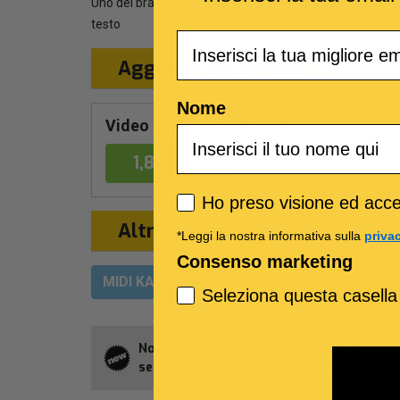
Uno dei brani storici della band, leggero e soave, con
testo
Email
Aggiungi al Carrello
Nome
Video con testo Karaoke
1,89 €
Privacy policy
Ho preso visione ed accet
Altri formati
*Leggi la nostra informativa sulla
priva
Consenso marketing
MIDI KARAOKE
MP3 KARAOKE
MUL
Seleziona questa casella
Novità della
Abbonament
settimana
Allsongs