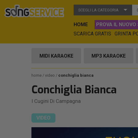
SCEGLI LA CATEGORIA
HOME
PROVA IL NUOVO 
SCARICA GRATIS
GRINTA P
MIDI KARAOKE
MP3 KARAOKE
home
video
conchiglia bianca
Conchiglia Bianca
I Cugini Di Campagna
VIDEO