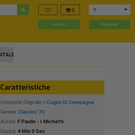
0
IT
Accedi
Registrati
GITALE
Caratteristiche
Interprete Originale:
I Cugini Di Campagna
Genere:
Classici '70
Autore:
F.Paulin - I.Michetti
Durata:
4 Min 0 Sec