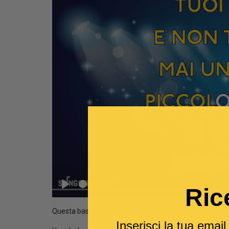
Seek
Ric
Play
Questa base musicale è una cover del brano
Conchigli
Inserisci la tua emai