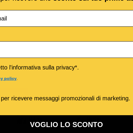
 suoni e melodie che arricchiscono notevolmente uno splendido
to l'informativa sulla privacy*.
cy policy
.
TITRACCIA
 per ricevere messaggi promozionali di marketing.
o
M-Live
Medley
VOGLIO LO SCONTO