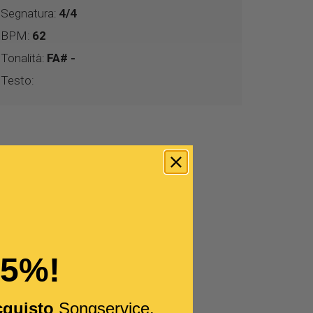
Segnatura:
4/4
BPM:
62
Tonalità:
FA# -
Testo:
15%!
cquisto
Songservice.