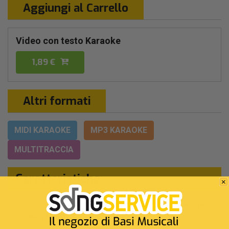
Aggiungi al Carrello
Video con testo Karaoke
1,89 €
Altri formati
MIDI KARAOKE
MP3 KARAOKE
MULTITRACCIA
Caratteristiche
Versione:
Originale Da "mina & Celentano - Acqua
E Sale (1998)"