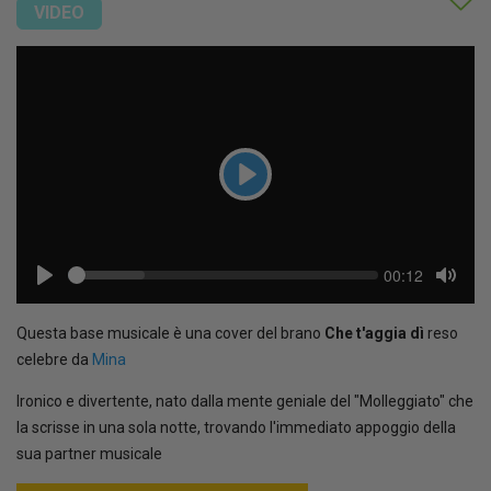
VIDEO
Play
Seek
Current
00:12
time
Play
Toggl
Mute
Questa base musicale è una cover del brano
Che t'aggia dì
reso
celebre da
Mina
Ironico e divertente, nato dalla mente geniale del "Molleggiato" che
la scrisse in una sola notte, trovando l'immediato appoggio della
sua partner musicale