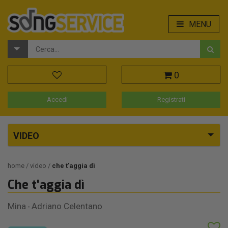
MENU
0
Accedi
Registrati
VIDEO
home
video
che t'aggia dì
Che t'aggia dì
Mina
Adriano Celentano
-