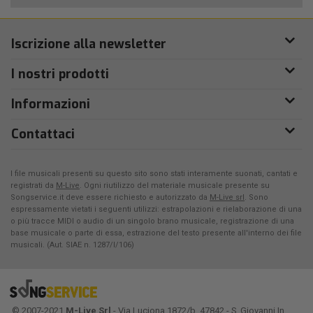
Iscrizione alla newsletter
I nostri prodotti
Informazioni
Contattaci
I file musicali presenti su questo sito sono stati interamente suonati, cantati e
registrati da
M-Live
. Ogni riutilizzo del materiale musicale presente su
Songservice.it deve essere richiesto e autorizzato da
M-Live srl
. Sono
espressamente vietati i seguenti utilizzi: estrapolazioni e rielaborazione di una
o più tracce MIDI o audio di un singolo brano musicale, registrazione di una
base musicale o parte di essa, estrazione del testo presente all'interno dei file
musicali. (Aut. SIAE n. 1287/I/106)
© 2007-2021
M-Live Srl
- Via Luciona 1872/b, 47842 - S. Giovanni In