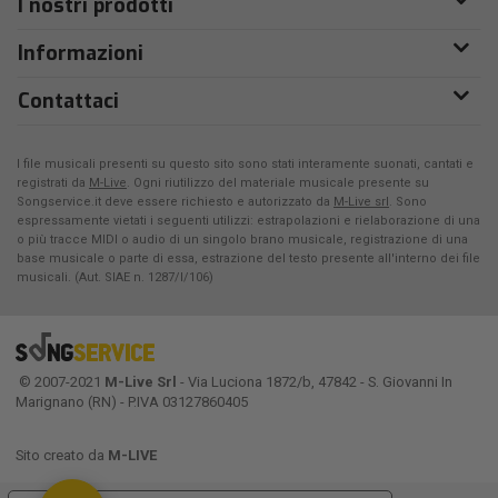
I nostri prodotti
Informazioni
Contattaci
I file musicali presenti su questo sito sono stati interamente suonati, cantati e
registrati da
M-Live
. Ogni riutilizzo del materiale musicale presente su
Songservice.it deve essere richiesto e autorizzato da
M-Live srl
. Sono
espressamente vietati i seguenti utilizzi: estrapolazioni e rielaborazione di una
o più tracce MIDI o audio di un singolo brano musicale, registrazione di una
base musicale o parte di essa, estrazione del testo presente all'interno dei file
musicali. (Aut. SIAE n. 1287/I/106)
© 2007-2021
M-Live Srl
- Via Luciona 1872/b, 47842 - S. Giovanni In
Marignano (RN) - P.IVA 03127860405
Sito creato da
M-LIVE