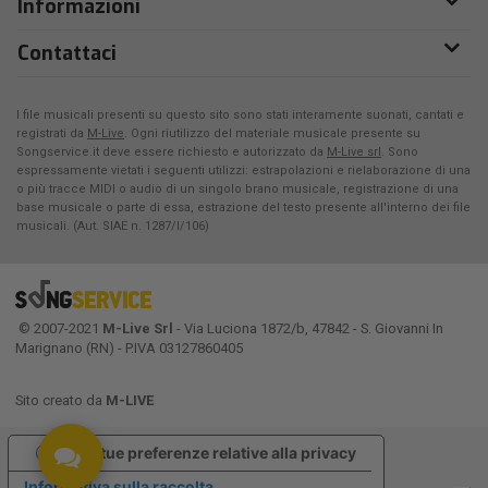
Informazioni
Contattaci
I file musicali presenti su questo sito sono stati interamente suonati, cantati e
registrati da
M-Live
. Ogni riutilizzo del materiale musicale presente su
Songservice.it deve essere richiesto e autorizzato da
M-Live srl
. Sono
espressamente vietati i seguenti utilizzi: estrapolazioni e rielaborazione di una
o più tracce MIDI o audio di un singolo brano musicale, registrazione di una
base musicale o parte di essa, estrazione del testo presente all'interno dei file
musicali. (Aut. SIAE n. 1287/I/106)
© 2007-2021
M-Live Srl
- Via Luciona 1872/b, 47842 - S. Giovanni In
Marignano (RN) - P.IVA 03127860405
Sito creato da
M-LIVE
Le tue preferenze relative alla privacy
Informativa sulla raccolta