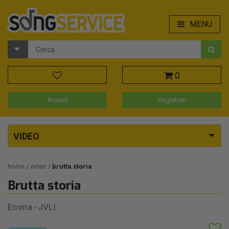
MENU
0
Accedi
Registrati
VIDEO
home
video
brutta storia
Brutta storia
Emma
JVLI
-