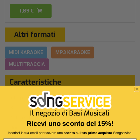
1,89 €
Altri formati
MIDI KARAOKE
MP3 KARAOKE
MULTITRACCIA
Caratteristiche
Interpreti Originali:
Emma
JVLI
-
Genere:
Pop/rock Italiano
Autore:
Ramazzotti - Tosetto - Cogliati
Ricevi uno sconto del 15%!
Durata:
3 Min 29 Sec
Inserisci la tua email per ricevere uno
sconto sul tuo primo acquisto
Songservice.
Segnatura:
4/4
Email