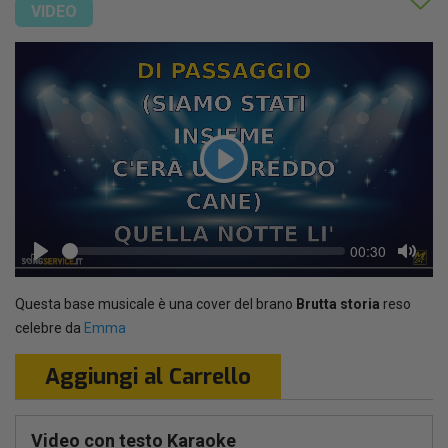
VIDEO
Play
Seek
Current
00:30
time
Play
Toggl
Mute
Questa base musicale è una cover del brano
Brutta storia
reso
celebre da
Emma
Aggiungi al Carrello
Video con testo Karaoke