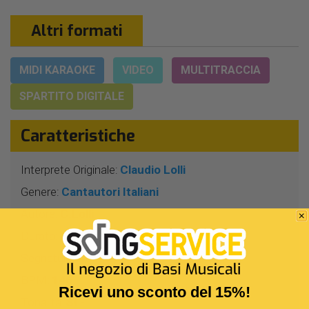
Altri formati
MIDI KARAOKE
VIDEO
MULTITRACCIA
SPARTITO DIGITALE
Caratteristiche
Interprete Originale:
Claudio Lolli
Genere:
Cantautori Italiani
Autore:
C.Lolli
Durata:
4 Min 23 Sec
Segnatura:
4/4
BPM:
146
Ricevi uno sconto del 15%!
Tonalità:
SI -