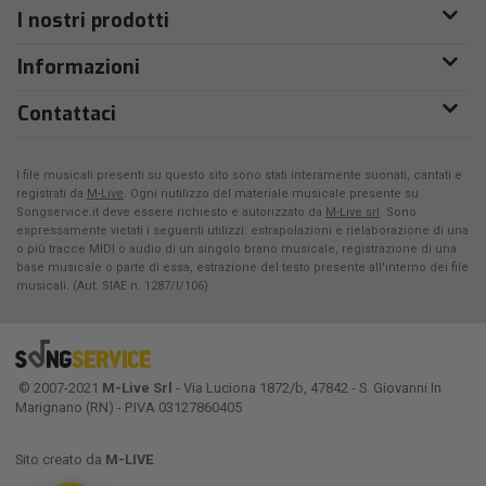
I nostri prodotti
Informazioni
Contattaci
I file musicali presenti su questo sito sono stati interamente suonati, cantati e
registrati da
M-Live
. Ogni riutilizzo del materiale musicale presente su
Songservice.it deve essere richiesto e autorizzato da
M-Live srl
. Sono
espressamente vietati i seguenti utilizzi: estrapolazioni e rielaborazione di una
o più tracce MIDI o audio di un singolo brano musicale, registrazione di una
base musicale o parte di essa, estrazione del testo presente all'interno dei file
musicali. (Aut. SIAE n. 1287/I/106)
© 2007-2021
M-Live Srl
- Via Luciona 1872/b, 47842 - S. Giovanni In
Marignano (RN) - P.IVA 03127860405
Sito creato da
M-LIVE