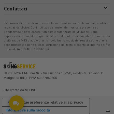
Contattaci
I file musicali presenti su questo sito sono stati interamente suonati, cantati e
registrati da
M-Live
. Ogni riutilizzo del materiale musicale presente su
Songservice.it deve essere richiesto e autorizzato da
M-Live srl
. Sono
espressamente vietati i seguenti utilizzi: estrapolazioni e rielaborazione di una
o più tracce MIDI o audio di un singolo brano musicale, registrazione di una
base musicale o parte di essa, estrazione del testo presente all'interno dei file
musicali. (Aut. SIAE n. 1287/I/106)
© 2007-2021
M-Live Srl
- Via Luciona 1872/b, 47842 - S. Giovanni In
Marignano (RN) - P.IVA 03127860405
Sito creato da
M-LIVE
Le tue preferenze relative alla privacy
Informativa sulla raccolta