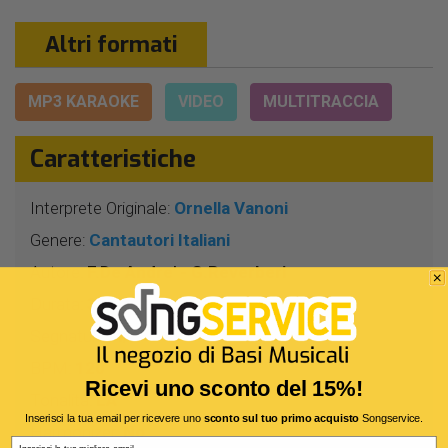
Altri formati
MP3 KARAOKE
VIDEO
MULTITRACCIA
Caratteristiche
Interprete Originale:
Ornella Vanoni
Genere:
Cantautori Italiani
Autore:
F.De Andre' - G.Reverberi
Durata:
3 Min 32 Sec
Segnatura:
4/4
BPM:
120
Ricevi uno sconto del 15%!
Tonalità:
LA
Inserisci la tua email per ricevere uno
sconto sul tuo primo acquisto
Songservice.
Harmonizer:
No
Email