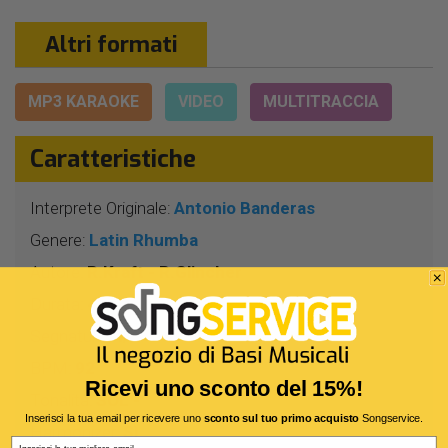
Altri formati
MP3 KARAOKE
VIDEO
MULTITRACCIA
Caratteristiche
Interprete Originale:
Antonio Banderas
Genere:
Latin Rhumba
Autore:
R.Kraft - R.Glincher
Durata:
4 Min 16 Sec
Segnatura:
4/4
BPM:
92
Ricevi uno sconto del 15%!
Tonalità:
SOL -
Inserisci la tua email per ricevere uno
sconto sul tuo primo acquisto
Songservice.
Harmonizer:
Sì
Email