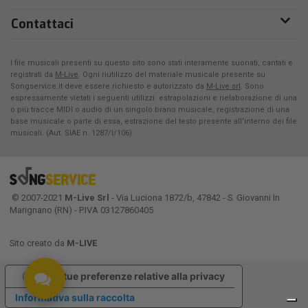
Contattaci
I file musicali presenti su questo sito sono stati interamente suonati, cantati e
registrati da
M-Live
. Ogni riutilizzo del materiale musicale presente su
Songservice.it deve essere richiesto e autorizzato da
M-Live srl
. Sono
espressamente vietati i seguenti utilizzi: estrapolazioni e rielaborazione di una
o più tracce MIDI o audio di un singolo brano musicale, registrazione di una
base musicale o parte di essa, estrazione del testo presente all'interno dei file
musicali. (Aut. SIAE n. 1287/I/106)
© 2007-2021
M-Live Srl
- Via Luciona 1872/b, 47842 - S. Giovanni In
Marignano (RN) - P.IVA 03127860405
Sito creato da
M-LIVE
Le tue preferenze relative alla privacy
Informativa sulla raccolta