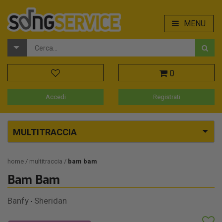
MENU
0
Accedi
Registrati
MULTITRACCIA
home
multitraccia
bam bam
Bam Bam
Banfy
Sheridan
-