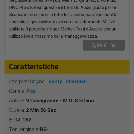
Se possiedi Merish5+ PLUS, Merish5 Xynthia2, DIVO Plus,
DIVO Pro o B.Beat questo è il formato Audio giusto per te.
Scarica in un colpo solo tutte le tracce separate in tonalità
originale, e gestiscile dal vivo con il tuo strumento M-Live
abilitato. Il progetto include Marker, Testi e Accordi per un
utilizzo live al massimo della maneggevolezza.
2,99 €
Caratteristiche
Interpreti Originali:
Banfy
Sheridan
-
Genere:
Pop
Autore:
V.Casagrande - M.Di Stefano
Durata:
2 Min 56 Sec
BPM:
152
Ton. originale:
RE-