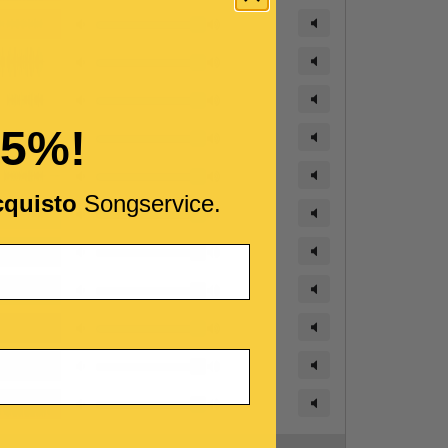
15%!
cquisto
Songservice.