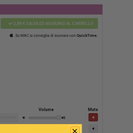
2,89 €
SALVA ED AGGIUNGI AL CARRELLO
Su MAC si consiglia di suonare con
QuickTime.
Volume
Mute