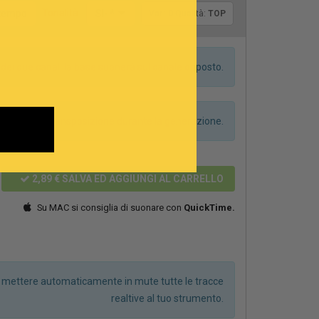
Tonalità:
l tempo
SI- *
Var.:
0
Qualità:
TOP
dei due canali la base suonerà sul canale opposto.
anno alcuna transposizione durante la generazione.
2,89 €
SALVA ED AGGIUNGI AL CARRELLO
Su MAC si consiglia di suonare con
QuickTime.
r mettere automaticamente in mute tutte le tracce
realtive al tuo strumento.