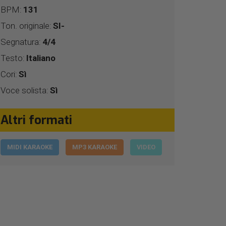
BPM:
131
Ton. originale:
SI-
Segnatura:
4/4
Testo:
Italiano
Cori:
Sì
Voce solista:
Sì
Altri formati
MIDI KARAOKE
MP3 KARAOKE
VIDEO