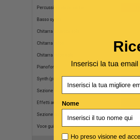
Percussioni elettroniche
Basso synth
Chitarra acustica solo
Ric
Chitarra nylon
Chitarra nylon solo
Inserisci la tua emai
Pianoforte
Email
Synth (pluck)
Sezione archi
Nome
Effetti audio
Sezione cori
Voce guida femminile
Privacy policy
Ho preso visione ed accet