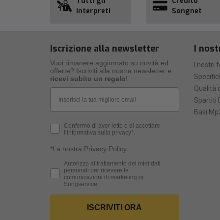
Tutti gli
Credito
interpreti
Songnet
Iscrizione alla newsletter
I nost
Vuoi rimanere aggiornato su novità ed
I nostri 
offerte? Iscriviti alla nostra newsletter e
Specific
ricevi subito un regalo
!
Qualità d
Email
Spartiti 
Basi Mp3
Privacy Policy
Confermo di aver letto e di accettare
l’informativa sulla privacy*.
*La nostra
Privacy Policy
.
Consenso Marketing
Autorizzo al trattamento dei miei dati
personali per ricevere le
comunicazioni di marketing di
Songservice.
ISCRIVITI ORA