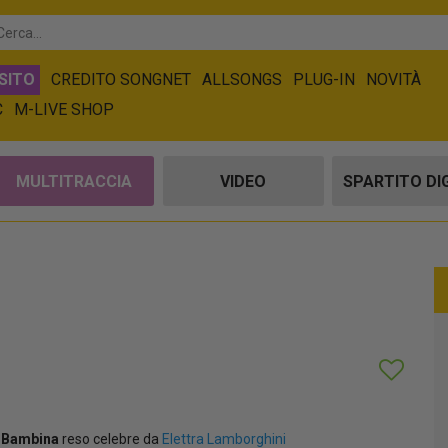
SITO
CREDITO SONGNET
ALLSONGS
PLUG-IN
NOVITÀ
C
M-LIVE SHOP
MULTITRACCIA
VIDEO
SPARTITO DI
 Bambina
reso celebre da
Elettra Lamborghini