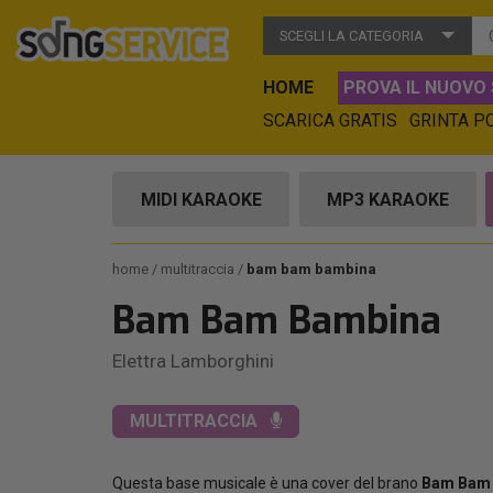
SCEGLI LA CATEGORIA
HOME
PROVA IL NUOVO 
SCARICA GRATIS
GRINTA P
MIDI KARAOKE
MP3 KARAOKE
home
multitraccia
bam bam bambina
Bam Bam Bambina
Elettra Lamborghini
MULTITRACCIA
Questa base musicale è una cover del brano
Bam Bam