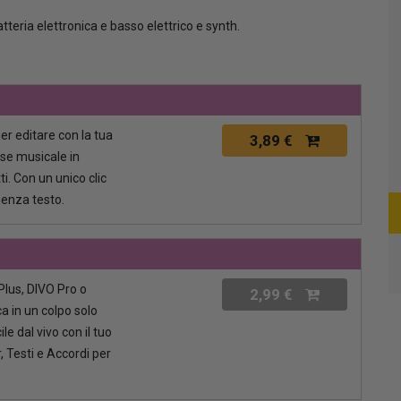
tteria elettronica e basso elettrico e synth.
per editare con la tua
3,89 €
ase musicale in
i. Con un unico clic
senza testo.
lus, DIVO Pro o
2,99 €
a in un colpo solo
le dal vivo con il tuo
, Testi e Accordi per