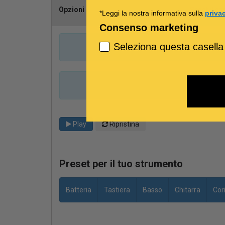
Opzioni
Scegli il ca
*Leggi la nostra informativa sulla
priva
Consenso marketing
Seleziona questa casella
Play
Ripristina
Preset per il tuo strumento
Batteria
Tastiera
Basso
Chitarra
Cor