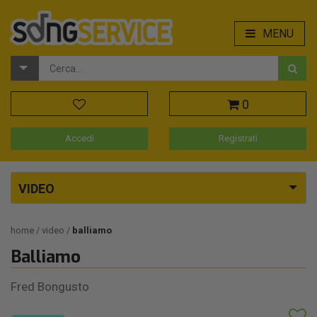
MENU
0
Accedi
Registrati
VIDEO
home
video
balliamo
Balliamo
Fred Bongusto