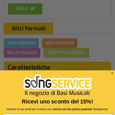
1,89 €
Altri formati
MIDI KARAOKE
MP3 KARAOKE
MULTITRACCIA
SPARTITO DIGITALE
Caratteristiche
Interprete Originale:
Fred Bongusto
Genere:
Classici '70
Autore:
S.Jodice - D.Di Francia
Ricevi uno sconto del 15%!
Durata:
4 Min 28 Sec
Inserisci la tua email per ricevere uno
sconto sul tuo primo acquisto
Songservice.
Segnatura:
4/4
Email