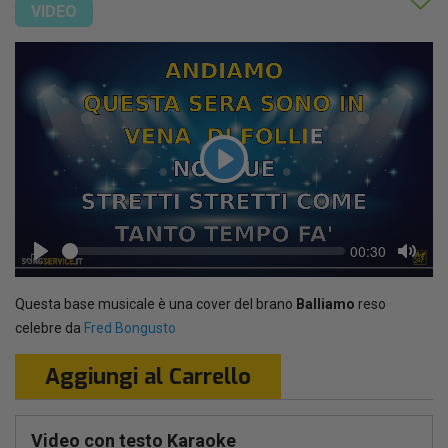
VIDEO
Play
Seek
Current
00:30
time
Play
Toggl
Mute
Questa base musicale è una cover del brano
Balliamo
reso
celebre da
Fred Bongusto
Aggiungi al Carrello
Video con testo Karaoke