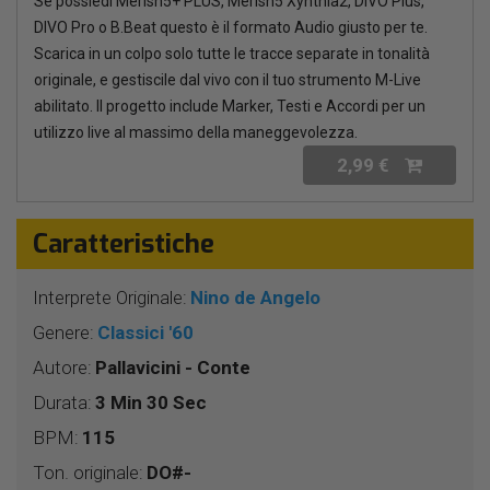
Se possiedi Merish5+ PLUS, Merish5 Xynthia2, DIVO Plus,
DIVO Pro o B.Beat questo è il formato Audio giusto per te.
Scarica in un colpo solo tutte le tracce separate in tonalità
originale, e gestiscile dal vivo con il tuo strumento M-Live
abilitato. Il progetto include Marker, Testi e Accordi per un
utilizzo live al massimo della maneggevolezza.
2,99 €
Caratteristiche
Interprete Originale:
Nino de Angelo
Genere:
Classici '60
Autore:
Pallavicini - Conte
Durata:
3 Min 30 Sec
BPM:
115
Ton. originale:
DO#-