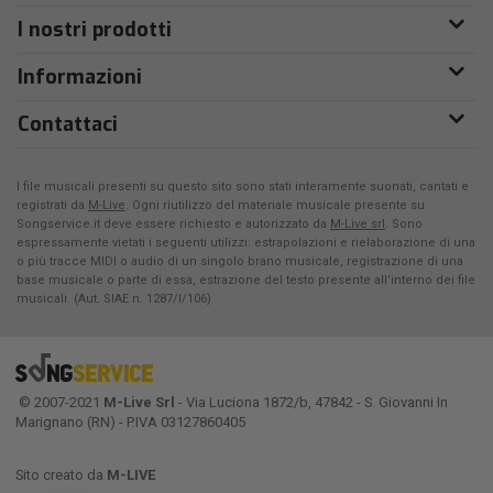
I nostri prodotti
Informazioni
Contattaci
I file musicali presenti su questo sito sono stati interamente suonati, cantati e
registrati da
M-Live
. Ogni riutilizzo del materiale musicale presente su
Songservice.it deve essere richiesto e autorizzato da
M-Live srl
. Sono
espressamente vietati i seguenti utilizzi: estrapolazioni e rielaborazione di una
o più tracce MIDI o audio di un singolo brano musicale, registrazione di una
base musicale o parte di essa, estrazione del testo presente all'interno dei file
musicali. (Aut. SIAE n. 1287/I/106)
© 2007-2021
M-Live Srl
- Via Luciona 1872/b, 47842 - S. Giovanni In
Marignano (RN) - P.IVA 03127860405
Sito creato da
M-LIVE