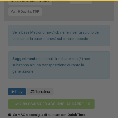
Tonalità:
Intro battendo il tempo
Var.:
0
Qualità:
TOP
Se la base Metronomo-Click viene inserita su uno dei
due canali la base suonerà sul canale opposto.
Suggerimento:
Le tonalità indicate con (*) non
subiranno alcuna transposizione durante la
generazione.
Play
Ripristina
2,89 €
SALVA ED AGGIUNGI AL CARRELLO
Su MAC si consiglia di suonare con
QuickTime.