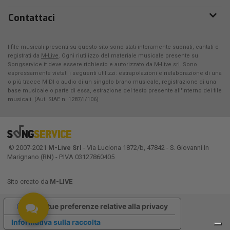
Contattaci
I file musicali presenti su questo sito sono stati interamente suonati, cantati e
registrati da
M-Live
. Ogni riutilizzo del materiale musicale presente su
Songservice.it deve essere richiesto e autorizzato da
M-Live srl
. Sono
espressamente vietati i seguenti utilizzi: estrapolazioni e rielaborazione di una
o più tracce MIDI o audio di un singolo brano musicale, registrazione di una
base musicale o parte di essa, estrazione del testo presente all'interno dei file
musicali. (Aut. SIAE n. 1287/I/106)
© 2007-2021
M-Live Srl
- Via Luciona 1872/b, 47842 - S. Giovanni In
Marignano (RN) - P.IVA 03127860405
Sito creato da
M-LIVE
Le tue preferenze relative alla privacy
Informativa sulla raccolta