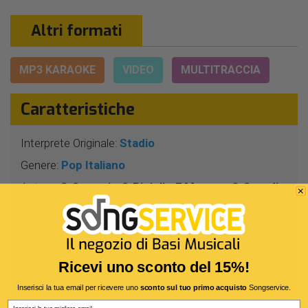
Altri formati
MP3 KARAOKE
VIDEO
MULTITRACCIA
Caratteristiche
Interprete Originale:
Stadio
Genere:
Pop Italiano
Autore:
G.Curreri - C.Rizioli - F.Manco - S.Grandi
Durata:
3 Min 38 Sec
Segnatura:
4/4
BPM:
66
Ricevi uno sconto del 15%!
Tonalità:
DO
Inserisci la tua email per ricevere uno
sconto sul tuo primo acquisto
Songservice.
Harmonizer:
No
Email