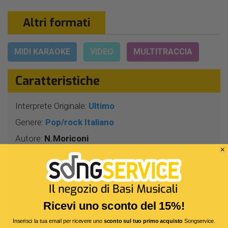
Altri formati
MIDI KARAOKE
VIDEO
MULTITRACCIA
Caratteristiche
Interprete Originale:
Ultimo
Genere:
Pop/rock Italiano
Autore:
N.Moriconi
Durata:
4 Min 10 Sec
Segnatura:
4/4
BPM:
61
Tonalità:
SI
Ricevi uno sconto del 15%!
Bitrate:
320 Kbit/s
Inserisci la tua email per ricevere uno
sconto sul tuo primo acquisto
Songservice.