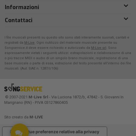
Informazioni
Contattaci
I file musicali presenti su questo sito sono stati interamente suonati, cantati e
registrati da
M-Live
. Ogni riutilizzo del materiale musicale presente su
Songservice.it deve essere richiesto e autorizzato da
M-Live srl
. Sono
espressamente vietati i seguenti utilizzi: estrapolazioni e rielaborazione di una
o più tracce MIDI o audio di un singolo brano musicale, registrazione di una
base musicale o parte di essa, estrazione del testo presente all'interno dei file
musicali. (Aut. SIAE n. 1287/I/106)
© 2007-2021
M-Live Srl
- Via Luciona 1872/b, 47842 - S. Giovanni In
Marignano (RN) - P.IVA 03127860405
Sito creato da
M-LIVE
Le tue preferenze relative alla privacy